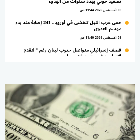
تصعيد حوثي يهدد سنوات من الهدوء
08 أغسطس 2026 11:44 ص
حمى غرب النيل تتفشى في أوروبا.. 241 إصابة منذ بدء
موسم العدوى
08 أغسطس 2026 11:40 ص
قصف إسرائيلي متواصل جنوب لبنان رغم "التقدم
الإيجابي" في مفاوضات روما
08 أغسطس 2026 11:31 ص
100 يوم في عزلة تامة.. 6 أشخاص يحاكون الحياة في
رحلات المستقبل إلى القمر والمريخ
08 أغسطس 2026 11:24 ص
إعلام الأسرى: بن غفير يصعد عدوانه على الأسرى مع
قرب إنتخابات الكنيست
08 أغسطس 2026 11:22 ص
إنذار أمني في مستوطنة بالضفة الغربية بعد الاشتباه
بتسلل فلسطينيين