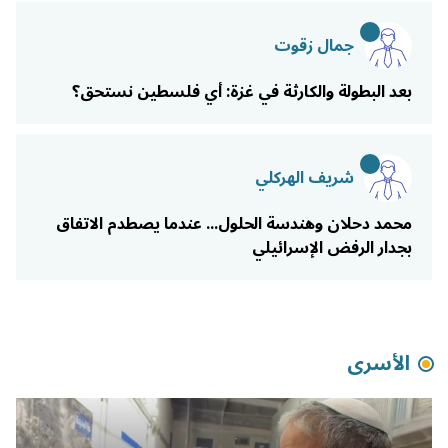
جمال زقوت
بعد البطولة والكارثة في غزة: أي فلسطين نستحق؟
شريف الهركلي
محمد دحلان وهندسة الحلول... عندما يصطدم الاتفاق
بجدار الرفض الإسرائيلي
الأسرى