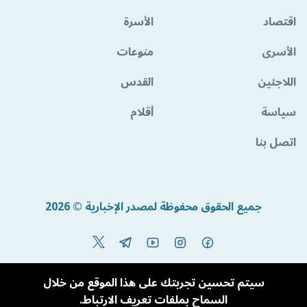
اقتصاد
الأسرة
الأسرى
منوعات
اللاجئين
القدس
سياسة
أقلام
اتصل بنا
جميع الحقوق محفوظة لمصدر الإخبارية © 2026
Powered By BandoraCMS
سيتم تحسين تجربتك على هذا الموقع من خلال
السماح بملفات تعريف الارتباط.