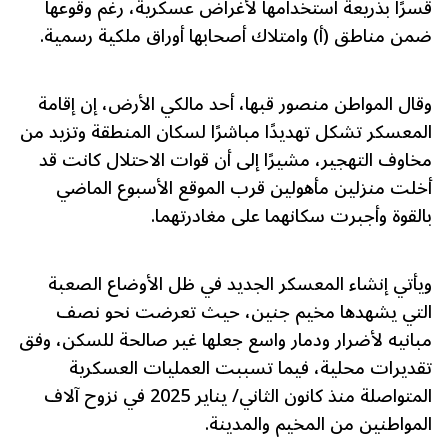
قسرًا بذريعة استخدامها لأغراض عسكرية، رغم وقوعها
ضمن مناطق (أ) وامتلاك أصحابها أوراق ملكية رسمية.
وقال المواطن منصور قبها، أحد مالكي الأرض، إن إقامة
المعسكر تشكل تهديدًا مباشرًا لسكان المنطقة وتزيد من
مخاوف التهجير، مشيرًا إلى أن قوات الاحتلال كانت قد
أخلت منزلين مأهولين قرب الموقع الأسبوع الماضي
بالقوة وأجبرت سكانهما على مغادرتهما.
ويأتي إنشاء المعسكر الجديد في ظل الأوضاع الصعبة
التي يشهدها مخيم جنين، حيث تعرضت نحو نصف
مبانيه لأضرار ودمار واسع جعلها غير صالحة للسكن، وفق
تقديرات محلية، فيما تسببت العمليات العسكرية
المتواصلة منذ كانون الثاني/ يناير 2025 في نزوح آلاف
المواطنين من المخيم والمدينة.