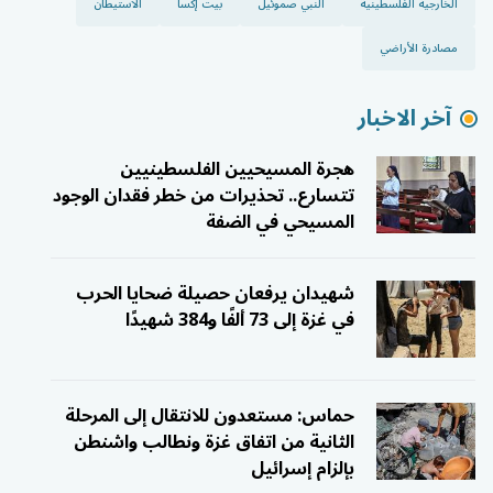
الخارجية الفلسطينية
النبي صموئيل
بيت إكسا
الاستيطان
مصادرة الأراضي
آخر الاخبار
هجرة المسيحيين الفلسطينيين
تتسارع.. تحذيرات من خطر فقدان الوجود
المسيحي في الضفة
شهيدان يرفعان حصيلة ضحايا الحرب
في غزة إلى 73 ألفًا و384 شهيدًا
حماس: مستعدون للانتقال إلى المرحلة
الثانية من اتفاق غزة ونطالب واشنطن
بإلزام إسرائيل