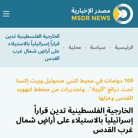
الخارجية الفلسطينية تدين
قراراً إسرائيلياً بالاستيلاء
الرئيسية
سياسة
محلية
على أراضٍ شمال غرب
القدس
109 دونمات في محيط النبي صموئيل وبيت إكسا
تحت ذرائع “أثرية”.. وتحذيرات من مخطط لتهويد
القدس وعزلها
الخارجية الفلسطينية تدين قراراً
إسرائيلياً بالاستيلاء على أراضٍ شمال
غرب القدس