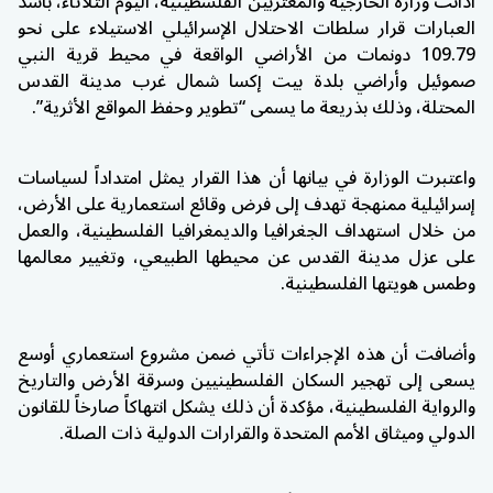
أدانت وزارة الخارجية والمغتربين الفلسطينية، اليوم الثلاثاء، بأشد
العبارات قرار سلطات الاحتلال الإسرائيلي الاستيلاء على نحو
109.79 دونمات من الأراضي الواقعة في محيط قرية النبي
صموئيل وأراضي بلدة بيت إكسا شمال غرب مدينة القدس
المحتلة، وذلك بذريعة ما يسمى “تطوير وحفظ المواقع الأثرية”.
واعتبرت الوزارة في بيانها أن هذا القرار يمثل امتداداً لسياسات
إسرائيلية ممنهجة تهدف إلى فرض وقائع استعمارية على الأرض،
من خلال استهداف الجغرافيا والديمغرافيا الفلسطينية، والعمل
على عزل مدينة القدس عن محيطها الطبيعي، وتغيير معالمها
وطمس هويتها الفلسطينية.
وأضافت أن هذه الإجراءات تأتي ضمن مشروع استعماري أوسع
يسعى إلى تهجير السكان الفلسطينيين وسرقة الأرض والتاريخ
والرواية الفلسطينية، مؤكدة أن ذلك يشكل انتهاكاً صارخاً للقانون
الدولي وميثاق الأمم المتحدة والقرارات الدولية ذات الصلة.