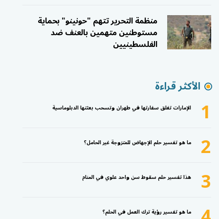
منظمة التحرير تتهم "حونينو" بحماية
مستوطنين متهمين بالعنف ضد
الفلسطينيين
الأكثر قراءة
1
الإمارات تغلق سفارتها في طهران وتسحب بعثتها الدبلوماسية
2
ما هو تفسير حلم الإجهاض للمتزوجة غير الحامل؟
3
هذا تفسير حلم سقوط سن واحد علوي في المنام
4
ما هو تفسير رؤية ترك العمل في الحلم؟