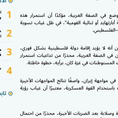
الأك
1
ا
ع في الضفة الغربية، مؤكدًا أن استمرار هذه
و
أبارتهايد أو ثنائية القومية”، في ظل غياب تسوية
2
–الفلسطيني.
م
ا
3
ون أنه لا يؤيد إقامة دولة فلسطينية بشكل فوري،
ه
 في الضفة الغربية، محذرًا من تداعيات استمرار
ف
يك المستوطنات في غزة كان، برأيه، خطوة خاطئة.
4
م
 في مواجهة إيران، واصفًا نتائج المواجهات الأخيرة
 باستخدام القوة العسكرية، معتبرًا أن غياب رؤية
تاب
 وصلابة بعد الضربات الأخيرة، محذرًا من احتمال