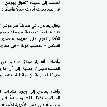
تستند إلى عقيدة “تفوق يهودي”، ومش
في تصريحات أثارت جدلًا واسعًا داخ
وقال يعالون، في مقابلة مع موقع “و
تتبناها قيادات دينية مرتبطة ببعض
الأفكار تقوم على مفهوم عنصري 
انعكس – بحسب قوله – في ممارسا
وأضاف أنه زار مؤخرًا مناطق في ا
المستوطنين”، مشيرًا إلى أن ما يج
متهمًا الحكومة الإسرائيلية بتشجيع
وأشار يعالون إلى وجود عشرات ا
الجناة، منتقدًا ما اعتبره ضعفًا في إ
سياسية على عمل الأجهزة الأمنية ف