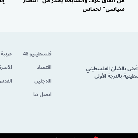
من اتفاق غزة.. والشاباك يحذر من "انتصار
إس
سياسي" لحماس
فلسطينيو 48
عربية 
اقتصاد
الأسرة
تُعنى بالشأن الفلسطيني
ينية بالدرجة الأولى
اللاجئين
القدس
اتصل بنا