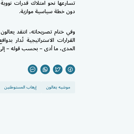
تسارعها نحو امتلاك قدرات نووية
دون خطة سياسية موازية.
وفي ختام تصريحاته، انتقد يعالون ا
القرارات الاستراتيجية تُدار بدو
المدى، ما أدى – بحسب قوله – إلى
موشيه يعالون
إرهاب المستوطنين