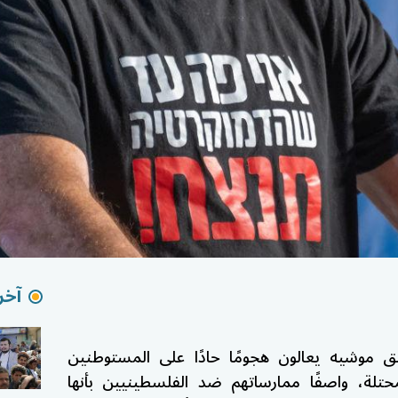
آخر 
بق موشيه يعالون هجومًا حادًا على المستوطنين
حتلة، واصفًا ممارساتهم ضد الفلسطينيين بأنها