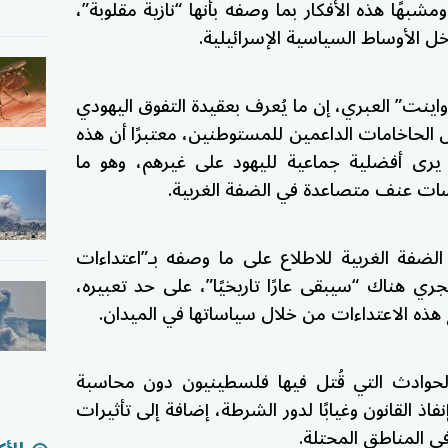
بهًا هذه الأفكار بما وصفه بأنها “نازية مقلوبة”،
ل الأوساط السياسية الإسرائيلية.
اينت” العبري، إن ما يُعرف بعقيدة التفوق اليهودي
 الحاخامات الداعمين للمستوطنين، معتبرًا أن هذه
يرى أفضلية جماعية لليهود على غيرهم، وهو ما
ت عنف متصاعدة في الضفة الغربية.
لضفة الغربية للاطلاع على ما وصفه بـ”اعتداءات
ري هناك “سيبقى عارًا تاريخيًا”، على حد تعبيره،
 هذه الاعتداءات من خلال سياساتها في الميدان.
لحوادث التي قُتل فيها فلسطينيون دون محاسبة
نفاذ القانون وغيابًا لدور الشرطة، إضافة إلى تأثيرات
ي المناطق المحتلة.