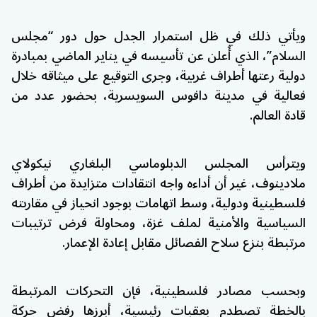
ويأتي ذلك في ظل استمرار الجدل حول دور “مجلس
السلام”، الذي أُعلن عن تأسيسه في يناير الماضي بمبادرة
دولية رعتها أطراف غربية، وجرى التوقيع على ميثاقه خلال
فعالية في مدينة دافوس السويسرية، بحضور عدد من
قادة العالم.
ويترأس المجلس الدبلوماسي البلغاري نيكولاي
ملادينوف، غير أن أداءه واجه انتقادات متزايدة من أطراف
فلسطينية ودولية، وسط اتهامات بوجود انحياز في مقاربته
السياسية والأمنية لملف غزة، ومحاولة فرض ترتيبات
مرتبطة بنزع سلاح الفصائل مقابل إعادة الإعمار.
وبحسب مصادر فلسطينية، فإن التحركات المرتبطة
بالخطة تصطدم بعقبات رئيسية، أبرزها رفض حركة