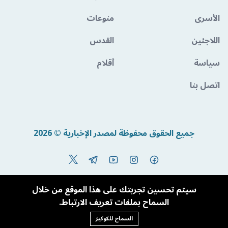
الأسرى
منوعات
اللاجئين
القدس
سياسة
أقلام
اتصل بنا
جميع الحقوق محفوظة لمصدر الإخبارية © 2026
Powered By BandoraCMS
سيتم تحسين تجربتك على هذا الموقع من خلال
السماح بملفات تعريف الارتباط.
السماح للكوكيز