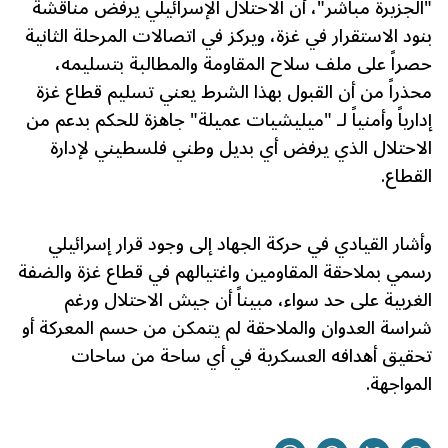
"الجزيرة مباشر"، أن الاحتلال الإسرائيلي يرفض مناقشة
بنود الاستقرار في غزة، ويركز في اتصالات المرحلة الثانية
حصراً على ملف سلاح المقاومة والمطالبة بتسليمه،
محذراً من أن القبول بهذا الشرط يعني تسليم قطاع غزة
إدارياً وأمنياً لـ "ميليشيات عميلة" جاهزة للحكم بدعم من
الاحتلال الذي يرفض أي بديل وطني فلسطيني لإدارة
القطاع.
وأشار القيادي في حركة الجهاد إلى وجود قرار إسرائيلي
رسمي بملاحقة المقاومين واغتيالهم في قطاع غزة والضفة
الغربية على حد سواء، مبيناً أن جيش الاحتلال ورغم
شراسة العدوان والملاحقة لم يتمكن من حسم المعركة أو
تحقيق أهدافه العسكرية في أي ساحة من ساحات
المواجهة.