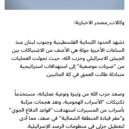
وكالات_مصدر الاخبارية:
تشهد الحدود اللبنانية الفلسطينية وجنوب لبنان منذ
الساعات الأخيرة جولة هي الأعنف من الاشتباكات بين
الجيش الاسرائيلي وحزب الله، حيث تحولت العمليات
من "ضربات موضعية" إلى استهدافات استراتيجية
متبادلة طالت العمق في كلا الجانبين.
وصعد حزب الله من وتيرة ونوعية عملياته، مستخدماً
تكتيكات "الأسراب الهجومية، ونفذ هجمات مركبة
بأسراب من المسيرات استهدفت "قواعد الدفاع الجوي"
و"مقر قيادة المنطقة الشمالية" في صفد، مما أدى
لتعطيل جزئي في منظومات الرصد الإسرائيلية.