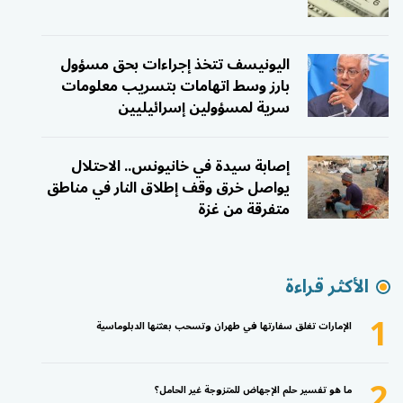
اليونيسف تتخذ إجراءات بحق مسؤول
بارز وسط اتهامات بتسريب معلومات
سرية لمسؤولين إسرائيليين
إصابة سيدة في خانيونس.. الاحتلال
يواصل خرق وقف إطلاق النار في مناطق
متفرقة من غزة
الأكثر قراءة
1
الإمارات تغلق سفارتها في طهران وتسحب بعثتها الدبلوماسية
2
ما هو تفسير حلم الإجهاض للمتزوجة غير الحامل؟