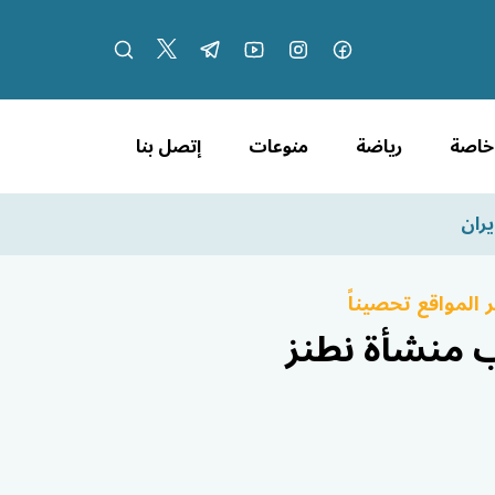
 خاصة
رياضة
منوعات
إتصل بنا
يران
المواقع تحصيناً
ب منشأة نطنز