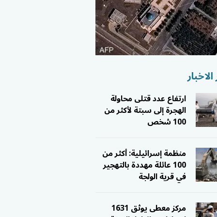
الاخبار
ارتفاع عدد قتلى محاولة
الهجرة إلى سبتة لأكثر من
100 شخص
منظمة إسرائيلية: أكثر من
100 عائلة مهددة بالتهجير
في قرية الولجة
مركز معطى يوثق 1631