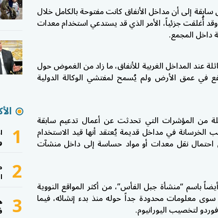
سابقة إلى أن مداخل الأنفاق كانت مفتوحة بالكامل خلال
وقد أُغلقت جزئياً، الأمر الذي قد يستدعي استخدام معدات
ة داخل المجمع.
ثلة عند المداخل الغربية للأنفاق، ما زاد من الغموض حول
ع في عمق الأرض ولم يُسمح لمفتشي الوكالة الدولية
الأك
ة من المؤشرات التي تحدثت عن أعمال تدعيم سابقة
1
لخرسانة في مداخل قديمة يُعتقد أنها قيد الاستخدام
ا
و
كهنات بشأن احتمال نقل معدات أو مواد حساسة إلى داخل منشآت
2
م
ا
ضاً باسم “منشأة جبل الفأس”، من أكثر المواقع النووية
3
سوى معلومات محدودة جداً حوله منذ بدء إنشائه، فيما
ه
فوردو لتخصيب اليورانيوم.
ف