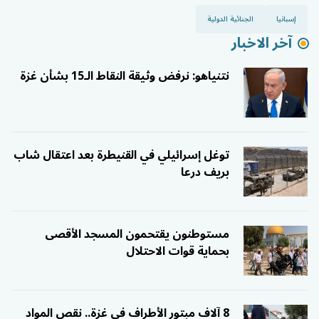
إسبانيا
الجنائية الدولية
آخر الاخبار
نتنياهو: نرفض وثيقة النقاط الـ15 بشأن غزة
توغل إسرائيلي في القنيطرة بعد اعتقال شاب
بريف درعا
مستوطنون يقتحمون المسجد الأقصى
بحماية قوات الاحتلال
8 آلاف مبتور الأطراف في غزة.. نقص المواد