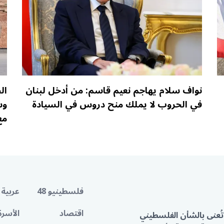
نواف سلام يهاجم نعيم قاسم: من أدخل لبنان
ال
في الحروب لا يملك منح دروس في السيادة
وس
مع
فلسطينيو 48
عربية 
اقتصاد
الأسرة
تُعنى بالشأن الفلسطيني