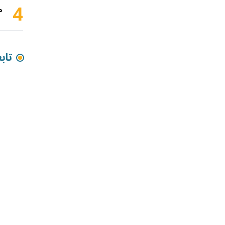
4
م
تاب