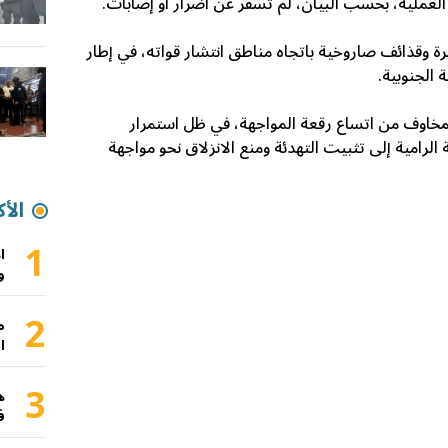
لعملية، بحسب البيان، لم تسفر عن أضرار أو إصابات.
ة وقذائف صاروخية باتجاه مناطق انتشار قواته، في إطار
الجنوبية.
لمخاوف من اتساع رقعة المواجهة، في ظل استمرار
 الرامية إلى تثبيت التهدئة ومنع الانزلاق نحو مواجهة
الأك
1
ا
و
2
م
ا
3
ه
ف