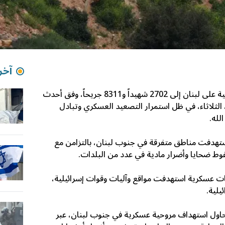
آخر 
ارتفعت حصيلة ضحايا الحرب الإسرائيلية على لبنان إلى 2702 شهيداً و8311 جريحاً، وفق أحدث
، الثلاثاء، في ظل استمرار التصعيد العسكري وتبادل
لله.
ستهدفت مناطق متفرقة في جنوب لبنان، بالتزامن مع
ط ضحايا وأضرار مادية في عدد من البلدات.
يات عسكرية استهدفت مواقع وآليات وقوات إسرائيلية،
يلية.
 حاول استهداف مروحية عسكرية في جنوب لبنان، عبر