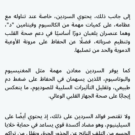
إلى جانب ذلك، يحتوي السردين، خاصة عند تناوله مع
عظامه، على كميات مهمة من الكالسيوم وفيتامين "د"،
وهما عنصران يلعبان دورًا أساسيًا في دعم صحة القلب
وتنظيم ضرباته، فضلًا عن الحفاظ على مرونة الأوعية
الدموية والحد من تصلبها.
كما يوفر السردين معادن مهمة مثل المغنيسيوم
والبوتاسيوم، اللذين يسهمان في الحفاظ على ضغط دم
طبيعي، وتقليل التأثيرات السلبية للصوديوم، ما ينعكس
إيجابًا على صحة الجهاز القلبي الوعائي.
ولا تقتصر فوائد السردين على ذلك، إذ يحتوي أيضًا على
السيلينيوم، وهو مضاد أكسدة قوي يساعد في حماية خلايا
الجسم من التلف الناتج عن الجذور الحرة، ويقلل من تراكم