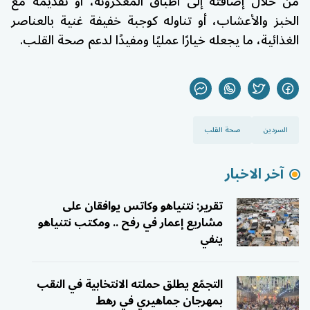
من خلال إضافته إلى أطباق المعكرونة، أو تقديمه مع
الخبز والأعشاب، أو تناوله كوجبة خفيفة غنية بالعناصر
الغذائية، ما يجعله خيارًا عمليًا ومفيدًا لدعم صحة القلب.
السردين
صحة القلب
آخر الاخبار
تقرير: نتنياهو وكاتس يوافقان على
مشاريع إعمار في رفح .. ومكتب نتنياهو
ينفي
التجمّع يطلق حملته الانتخابية في النقب
بمهرجان جماهيري في رهط