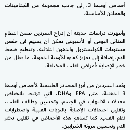
أحماض أوميغا 3، إلى جانب مجموعة من الفيتامينات
والمعادن الأساسية.
وأظهرت دراسات حديثة أن إدراج السردين ضمن النظام
الغذائي اليومي أو الأسبوعي يمكن أن يسهم في خفض
مستويات الكوليسترول والدهون الثلاثية، وتنظيم ضغط
الدم، إضافة إلى تعزيز كفاءة الأوعية الدموية، ما يقلل من
خطر الإصابة بأمراض القلب المختلفة.
ويُعد السردين من أبرز المصادر الطبيعية لأحماض أوميغا
3 الدهنية، مثل EPA وDHA، التي ترتبط بانخفاض
معدلات الالتهاب في الجسم، وتحسين وظائف القلب،
وتقليل احتمالات الإصابة بالنوبات القلبية واضطرابات
نظم القلب. كما تساهم هذه الأحماض في تقليل تخثر
الدم وتحسين مرونة الشرايين.