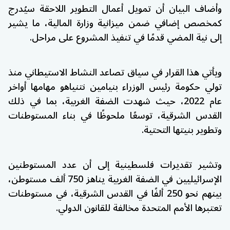
وأضاف البيان أن تمويل أعمال التطوير اللاحقة سيُدرج
كمخصص إضافي ضمن ميزانية وزارة المالية، ما يشير
إلى نية المضي قدمًا في تنفيذ المشروع على مراحل.
ويأتي هذا القرار في سياق تصاعد النشاط الاستيطاني منذ
تولي حكومة رئيس الوزراء
بنيامين نتنياهو
مهامها أواخر
عام 2022، حيث شهدت الضفة الغربية، بما في ذلك
القدس الشرقية
، توسعًا ملحوظًا في بناء المستوطنات
وتطوير بنيتها التحتية.
وتشير تقديرات فلسطينية إلى أن عدد المستوطنين
الإسرائيليين في الضفة الغربية يناهز 750 ألف مستوطن،
بينهم نحو 250 ألفًا في القدس الشرقية، في مستوطنات
تعتبرها
الأمم المتحدة
مخالفة للقانون الدولي.