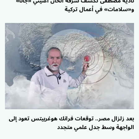
نادية مصطفى تكشف سرقة ألحان أغنيتي «جانا»
و«سلامات» في أعمال تركية
بعد زلزال مصر.. توقعات فرانك هوغربيتس تعود إلى
الواجهة وسط جدل علمي متجدد