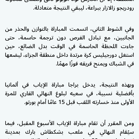
رودريجو زالازار ببراعة، ليبقي النتيجة متعادلة.
وفي الشوط الثاني، اتسمت المباراة بالتوازن والحذر من
الجانبين، مع تبادل الفرص دون ترجمة حاسمة، حتى
جاءت اللحظة الحاسمة في الوقت بدل الضائع، حين
استغل دورجيليس كرة مرتدة داخل منطقة الجزاء، ليضعها
في الشباك ويمنح فريقه فوزًا مهمًا.
وبهذه النتيجة، يدخل براجا مباراة الإياب في ألمانيا
بأفضلية نسبية، في سعيه لبلوغ النهائي القاري للمرة
الأولى منذ خسارته اللقب قبل 15 عامًا أمام
بورتو
.
ومن المقرر أن تقام مباراة الإياب الأسبوع المقبل، فيما
سيُقام النهائي في
ملعب بشكطاش بارك
بمدينة