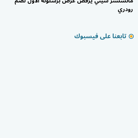
مانشستر سيتي يرفض عرض برشلونة الأول لضم
رودري
تابعنا على فيسبوك