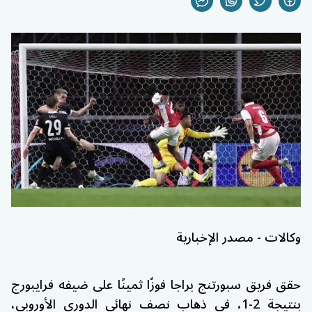
وكالات - مصدر الإخبارية
حقق فريق
سبورتنج براجا
فوزًا ثمينًا على ضيفه
فرايبورج
بنتيجة 2-1، في ذهاب نصف نهائي
الدوري الأوروبي
،