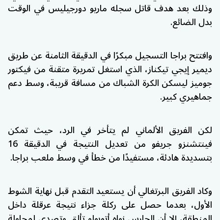
وذلك بعد هدف قاتل سجله ماريو دورجيليس في الوقت
بدل الضائع.
وافتتح براجا التسجيل مبكرًا في الدقيقة الثامنة عن طريق
ديمير إيجي تيكناز، الذي استغل تمريرة متقنة من فيكتور
جوميز ليسكن الكرة الشباك من مسافة قريبة، وسط دعم
جماهيري كبير.
لكن الفريق الألماني لم يتأخر في الرد، حيث تمكن
فينتشنزو جريفو من تعديل النتيجة في الدقيقة 16
بتسديدة هادئة، مستفيدًا من خطأ في وسط ملعب براجا.
وكاد الفريق البرتغالي أن يستعيد التقدم قبل نهاية الشوط
الأول، بعدما حصل على ركلة جزاء نتيجة عرقلة داخل
المنطقة، إلا أن الحارس نواه أتوبولو تألق وتصدى لمحاولة