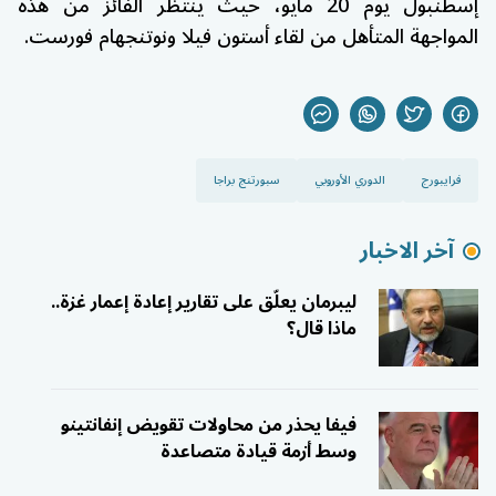
إسطنبول يوم 20 مايو، حيث ينتظر الفائز من هذه
المواجهة المتأهل من لقاء
أستون فيلا
و
نوتنجهام فورست
.
فرايبورج
الدوري الأوروبي
سبورتنج براجا
آخر الاخبار
ليبرمان يعلّق على تقارير إعادة إعمار غزة..
ماذا قال؟
فيفا يحذر من محاولات تقويض إنفانتينو
وسط أزمة قيادة متصاعدة