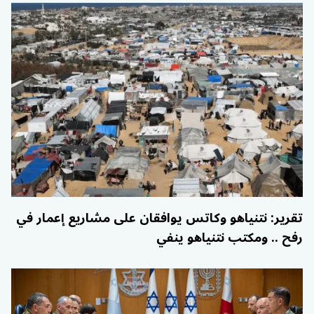
تقرير: نتنياهو وكاتس يوافقان على مشاريع إعمار في
رفح .. ومكتب نتنياهو ينفي