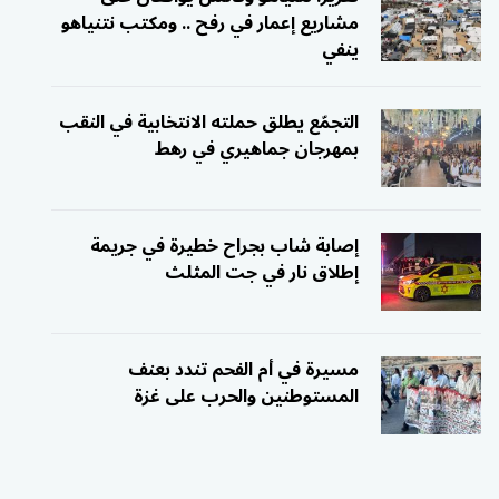
مشاريع إعمار في رفح .. ومكتب نتنياهو
ينفي
التجمّع يطلق حملته الانتخابية في النقب
بمهرجان جماهيري في رهط
إصابة شاب بجراح خطيرة في جريمة
إطلاق نار في جت المثلث
مسيرة في أم الفحم تندد بعنف
المستوطنين والحرب على غزة