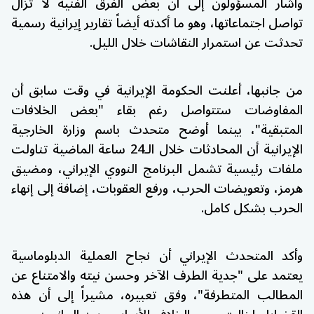
وأشار المسؤولون إلى أن بعض الفرق الفنية لا تزال
تواصل اجتماعاتها، وهو ما أكدته أيضاً تقارير إيرانية رسمية
تحدثت عن استمرار النقاشات خلال الليل.
من جانبها، أعلنت الحكومة الإيرانية في وقت سابق أن
المفاوضات ستتواصل رغم بقاء "بعض الخلافات
المتبقية"، بينما أوضح متحدث باسم وزارة الخارجية
الإيرانية أن المحادثات خلال الـ24 ساعة الماضية تناولت
ملفات رئيسية تشمل البرنامج النووي الإيراني، و
مضيق
هرمز
، وتعويضات الحرب، ورفع العقوبات، إضافة إلى إنهاء
الحرب بشكل كامل.
وأكد المتحدث الإيراني أن نجاح العملية الدبلوماسية
يعتمد على "جدية الطرف الآخر وحسن نيته والامتناع عن
المطالب المتطرفة"، وفق تعبيره، مشيراً إلى أن هذه