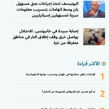
اليونيسف تتخذ إجراءات بحق مسؤول
بارز وسط اتهامات بتسريب معلومات
سرية لمسؤولين إسرائيليين
إصابة سيدة في خانيونس.. الاحتلال
يواصل خرق وقف إطلاق النار في مناطق
متفرقة من غزة
الأكثر قراءة
1
الإمارات تغلق سفارتها في طهران وتسحب بعثتها الدبلوماسية
2
ما هو تفسير حلم الإجهاض للمتزوجة غير الحامل؟
هذا تفسير حلم سقوط سن واحد علوي في المنام