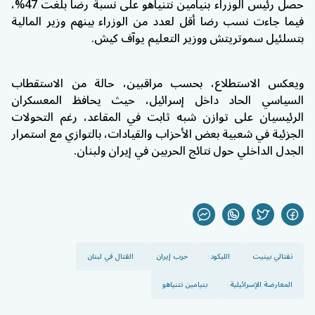
حصل رئيس الوزراء بنيامين نتنياهو على نسبة رضا بلغت 47%،
فيما جاءت نسب رضا أقل لعدد من الوزراء بينهم وزير المالية
بتسلئيل سموتريتش ووزير التعليم يوآف كيش.
ويعكس الاستطلاع، بحسب مراقبين، حالة من الاستقطاب
السياسي الحاد داخل إسرائيل، حيث يحافظ المعسكران
الرئيسيان على توازن شبه ثابت في المقاعد، رغم التحولات
الجزئية في شعبية بعض الأحزاب والقيادات، بالتوازي مع استمرار
الجدل الداخلي حول نتائج الحربين في إيران ولبنان.
نفتالي بينيت
الليكود
حرب إيران
القتال في لبنان
المعارضة الإسرائيلية
بنيامين نتنياهو