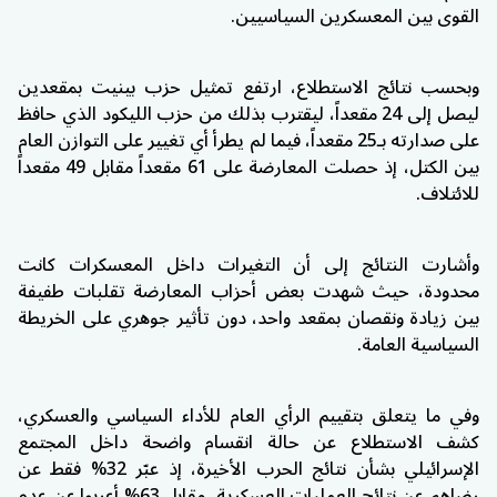
القوى بين المعسكرين السياسيين.
وبحسب نتائج الاستطلاع، ارتفع تمثيل حزب بينيت بمقعدين
ليصل إلى 24 مقعداً، ليقترب بذلك من حزب الليكود الذي حافظ
على صدارته بـ25 مقعداً، فيما لم يطرأ أي تغيير على التوازن العام
بين الكتل، إذ حصلت المعارضة على 61 مقعداً مقابل 49 مقعداً
للائتلاف.
وأشارت النتائج إلى أن التغيرات داخل المعسكرات كانت
محدودة، حيث شهدت بعض أحزاب المعارضة تقلبات طفيفة
بين زيادة ونقصان بمقعد واحد، دون تأثير جوهري على الخريطة
السياسية العامة.
وفي ما يتعلق بتقييم الرأي العام للأداء السياسي والعسكري،
كشف الاستطلاع عن حالة انقسام واضحة داخل المجتمع
الإسرائيلي بشأن نتائج الحرب الأخيرة، إذ عبّر 32% فقط عن
رضاهم عن نتائج العمليات العسكرية، مقابل 63% أعربوا عن عدم