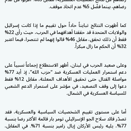
رضاهم، بينما فضّل 5% عدم اتخاذ موقف.
كما أظهرت النتائج تبايناً حاداً حول تقييم ما إذا كانت إسرائيل
والولايات المتحدة قد حققتا أهدافهما في الحرب، حيث رأى 22%
فقط أن ذلك تحقق، مقابل 46% قالوا إنهما لم تنتصرا، فيما اعتبر
32% أن الحكم ما زال مبكراً.
وعلى صعيد الحرب في لبنان، أظهر الاستطلاع إجماعاً نسبياً على
دعم استمرار العمليات العسكرية ضد “حزب الله”، إذ أيد 77%
مواصلة القتال حتى تحقيق الأهداف المعلنة، مقابل 12% فقط
دعوا إلى وقف التصعيد، في مؤشر على استمرار الدعم الشعبي
للسياسة العسكرية في الشمال.
أما على مستوى تقييم الشخصيات السياسية والعسكرية، فقد
تصدّر قائد سلاح الجو الإسرائيلي تومر بار قائمة الأكثر رضا بنسبة
77%، يليه رئيس الأركان إيال زامير بنسبة 71%. في المقابل،