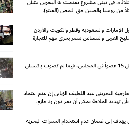
ثلاثاء، في تبني مشروع تقدمت به البحرين بشأن
 من روسيا والصين حق النقض (الفيتو).
ول الإمارات والسعودية وقطر والكويت والأردن
خليج العربي والمساس بممر بحري مهم للتجارة
وحظي القرار بتأييد 11 دولة من اصل 15 عضواً في المجلس، فيما لم تصوت باكستان
جية البحريني عبد اللطيف الزياني إن عدم اعتماد
أن تهديد الملاحة يمكن أن يمر دون رد حازم.
ان يهدف إلى ضمان عدم استخدام الممرات البحرية