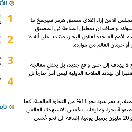
الأك
1
ا
ن مجلس الأمن إزاء إغلاق مضيق هرمز سيرسخ ما
و
سلوك، وأضاف أن تعطيل الملاحة في المضيق
2
ة الأمم المتحدة لقانون البحار، مشددا على أنه لا
م
ا
أو حرمان العالم من موارده.
3
ه
ح لا يهدف إلى خلق واقع جديد، بل يمثل معالجة
ف
را أن تهديد الملاحة الدولية ليس أمراً طارئاً بل
4
م
ويشكل مضيق هرمز ممرا بالغ الأهمية، إذ يمر عبره نحو 11% من التجارة العالمية، كما
تاب
المنقولة بحرا، وما يقارب خُمس الاستهلاك العالمي
من النفط ومشتقاته، بما يعادل نحو 20 مليون برميل يوميا، إضافة إلى نحو خُمس