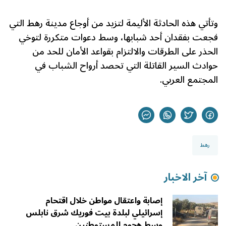
وتأتي هذه الحادثة الأليمة لتزيد من أوجاع مدينة رهط التي
فجعت بفقدان أحد شبابها، وسط دعوات متكررة لتوخي
الحذر على الطرقات والالتزام بقواعد الأمان للحد من
حوادث السير القاتلة التي تحصد أرواح الشباب في
المجتمع العربي.
رهط
آخر الاخبار
إصابة واعتقال مواطن خلال اقتحام
إسرائيلي لبلدة بيت فوريك شرق نابلس
وسط هجوم للمستوطنين