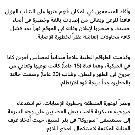
وأفاد المسعفون في المكان بأنهم عثروا على الشاب الهزيل
فاقداً للوعي ويعاني من إصابات بالغة وخطيرة في أنحاء
جسده، واضطروا لإعلان وفاته في الموقع فوراً بعد فشل
كافة محاولات إنعاشه نظراً لخطورة الإصابة.
وقدمت الطواقم الطبية علاجاً ميدانياً لمصابين آخرين كانا
في المركبة، وهما فتاة (15 عاماً) كانت بوعيها وتعاني من
جروح في الظهر والبطن، وشاب (20 عاماً) وصفت حالته
بالخطيرة جداً نتيجة قوة الارتطام.
ونظراً لوعورة المنطقة وخطورة الإصابات، تم استدعاء
مروحية عسكرية قامت بنقل المصابين على وجه السرعة
إلى مستشفى "سوروكا" في بئر السبع، حيث أُدخلا غرف
العناية المكثفة لاستكمال العلاج اللازم.