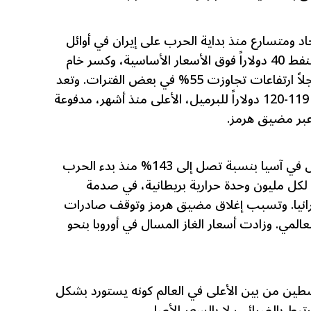
 ومتسارع منذ بداية الحرب على إيران في أوائل
آذار 2026، حيث تجاوزت علاوات النفط 40 دولاراً فوق الأسعار الأساسية، وكسر خام
برنت حاجز 100 دولار للبرميل مسجلاً ارتفاعات تجاوزت 55% في بعض الفترات. وتعد
هذه القفزة، التي بلغت ذروتها حول 119-120 دولاراً للبرميل، الأعلى منذ أشهر، مدفوعة
عبر مضيق هرمز.
وقفزت أسعار الغاز الطبيعي المسال في آسيا بنسبة تصل إلى 143% منذ بدء الحرب
، حيث تجاوزت 25 دولاراً لكل مليون وحدة حرارية بريطانية، في صدمة
نيا. وتسبب إغلاق مضيق هرمز وتوقف صادرات
مدادات العالمي. وزادت أسعار الغاز المسال في أوروبا بنحو
طين من بين الأعلى في العالم كونه يستورد بشكل
بط بالضرائب لا بالسعر الأصلي.