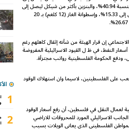
8.40 شيكل للتر الواحد بواقع زيادة بنسبة 40.94%، والبنزين بأكثر من شيكل ليصل إلى
7.90 شيكل للتر الواحد بنسبة تصل إلى 15.33%، وإسطوانة الغاز (12 كلغم) بـ 20
اجتماعي إن قرار الهيئة من شأنه إثقال كاهلهم رغم
 أسعار النفط، في ظ ل القيود الاسرائيلية المفروضة
، ودفع الحكومة الفلسطينية رواتب مجتزأة.
أصعب على الفلسطينين، لاسيما وان استهلاك الوقود
الأك
1
ا
و
ية لعمال النقل في فلسطين، أن رفع أسعار الوقود
2
لجانب الاسرائيلي المورد للمحروقات للاراضي
م
ا
لمواطن الفلسطيني الذي يعاني الويلات بسبب