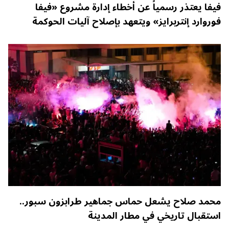
فيفا يعتذر رسمياً عن أخطاء إدارة مشروع «فيفا
فوروارد إنتربرايز» ويتعهد بإصلاح آليات الحوكمة
محمد صلاح يشعل حماس جماهير طرابزون سبور..
استقبال تاريخي في مطار المدينة