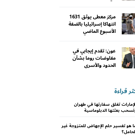
مركز معطى يوثق 1631
انتهاكا إسرائيليا بالضفة
الأسبوع الماضي
عون: تقدم إيجابي في
مفاوضات روما بشأن
الحدود والأسرى
ثر قراءة
لإمارات تغلق سفارتها في طهران
تسحب بعثتها الدبلوماسية
ا هو تفسير حلم الإجهاض للمتزوجة غير
لحامل؟