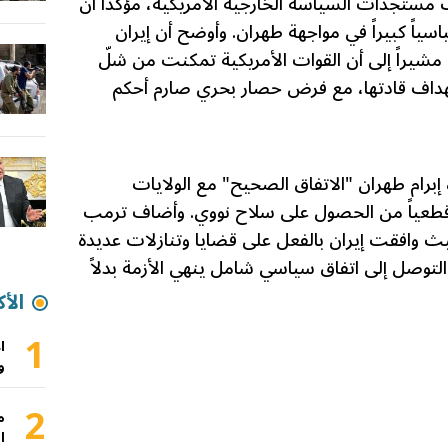
جدات السياسة الخارجية الأمريكية، مؤكداً أن
ياً كبيراً في مواجهة طهران. وأوضح أن إيران
يراً إلى أن القوات الأمريكية تمكنت من شلّ
ستهداف قادتها، مع فرض حصار بحري صارم أحكم
برام طهران "الاتفاق الصحيح" مع الولايات
ا قطعياً من الحصول على سلاح نووي. وأضاف ترمب
حيث وافقت إيران بالفعل على قضايا وتنازلات عديدة
التوصل إلى اتفاق سياسي شامل ينهي الأزمة بدلاً
الأك
1
ا
و
2
م
ا