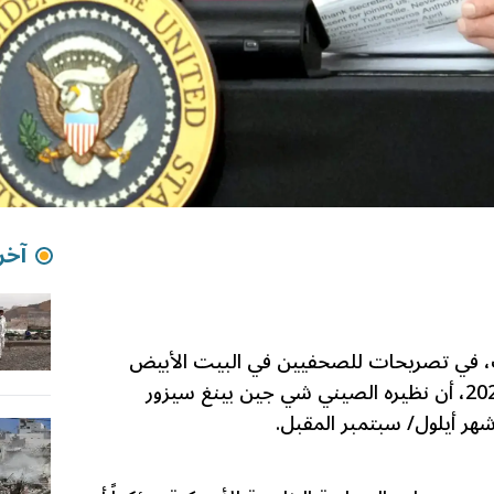
آخر 
مب، في تصريحات للصحفيين في البيت الأبيض
مساء اليوم الاثنين 6 تموز/ يوليو 2026، أن نظيره الصيني شي جين بينغ سيزور
هر أيلول/ سبتمبر المقبل.