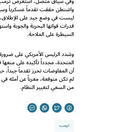
وفي سياق متصل، استعرض ترمب مست
واشنطن حققت تقدماً عسكرياً وسياس
ليست في وضع جيد على الإطلاق، مش
قدرات قواتها البحرية والجوية وا
السيطرة على الملاحة.
وشدد الرئيس الأمريكي على ضرورة إ
المتحدة، مجدداً تأكيده على منعه
أن المفاوضات تحرز تقدماً جيداً، 
لم تكن متوقعة، معرباً عن أمله في 
من السعي لتغيير النظام.
ترمب