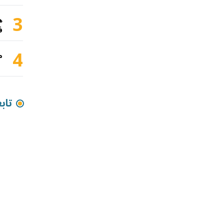
3
ه
ف
4
م
تاب