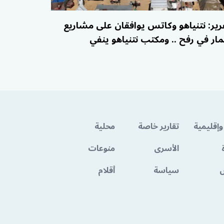
رير: نتنياهو وكاتس يوافقان على مشاريع
مار في رفح .. ومكتب نتنياهو ينفي
وإقليمية
تقارير خاصة
محلية
الأسرى
منوعات
سياسة
أقلام