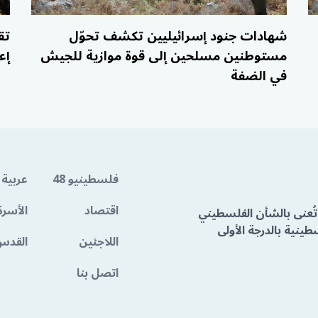
شهادات جنود إسرائيليين تكشف تحوّل
تق
مستوطنين مسلحين إلى قوة موازية للجيش
إع
في الضفة
فلسطينيو 48
عربية 
اقتصاد
الأسرة
تُعنى بالشأن الفلسطيني
ينية بالدرجة الأولى
اللاجئين
القدس
اتصل بنا