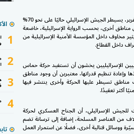
ووفقًا للمصادر التي استند إليها التقرير، يسيطر الجيش الإسرائيلي حاليًا على نحو 70%
الأك
ل مناطق أخرى، بحسب الرواية الإسرائيلية، خاضعة
1
ير مخاوف داخل المؤسسة الأمنية الإسرائيلية من
ا
و
راف داخل القطاع.
2
م
منيين الإسرائيليين يخشون أن تستفيد حركة حماس
ا
ذها وإعادة تنظيم قدراتها، معتبرين أن وجود مناطق
3
ه
 مناطق تسيطر عليها الحركة وأخرى ينتشر فيها
ف
ًا أكثر تعقيدًا.
4
م
ات للجيش الإسرائيلي، أن الجناح العسكري لحركة
اف من العناصر المسلحة، إضافة إلى ترسانة تضم
رة ووسائل قتالية أخرى، فضلًا عن استمرار العمل
تاب