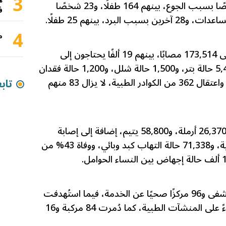
3
ه
كما وثّق التقرير استشهاد 460 شخصًا بسبب الجوع، بينهم 164 طفلًا، و23 شخصًا
ف
د، بينهم 25 طفلًا.
4
م
وفي القطاع الصحي، بلغ عدد الجرحى 173,514 مصابًا، بينهم 19 ألفًا يحتاجون إلى
تأهيل طويل الأمد، مع تسجيل 5,400 حالة بتر، و1,500 حالة شلل، و1,200 حالة فقدان
بصر، فضلًا عن إصابة 433 صحفيًا، واعتقال 362 من الكوادر الطبية، لا يزال 83 منهم
تاب
وأشار التقرير إلى أن الحرب خلّفت 26,370 أرملة، و58,800 يتيم، إضافة إلى إصابة
2.142 مليون شخص بأمراض معدية، و71,338 حالة التهاب كبد وبائي، ووفاة 43% من
وفي القطاع الصحي، خرج 38 مستشفى و96 مركزًا صحيًا عن الخدمة، فيما استُهدفت
197 سيارة إسعاف، ونُفذ 788 اعتداءً على المنشآت الطبية، كما دُمرت 84 مركبة و16