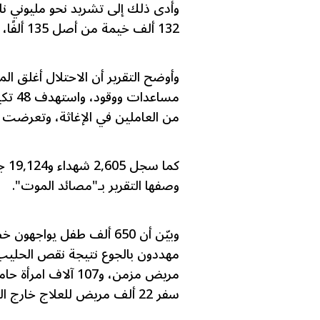
132 ألف خيمة من أصل 135 ألفًا، إضافة إلى استهداف 346 مركز إيواء.
من العاملين في الإغاثة، وتعرضت القوافل ا
وصفها التقرير بـ"مصائد الموت".
مريض مزمن، و107 آ
سفر 22 ألف مريض للعلاج خارج القطاع، بينهم 5,200 طفل بحاجة إلى إجلاء عاجل.