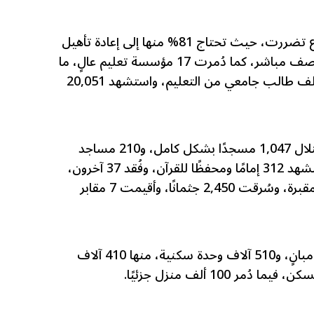
وأكد التقرير أن جميع مدارس القطاع تضررت، حيث تحتاج 81% منها إلى إعادة تأهيل
رئيسية، بينما تعرض 80% منها لقصف مباشر، كما دُمرت 17 مؤسسة تعليم عالٍ، ما
حرم 620 ألف طالب مدرسي و90 ألف طالب جامعي من التعليم، واستشهد 20,051
وفيما يتعلق بدور العبادة، دمّر الاحتلال 1,047 مسجدًا بشكل كامل، و210 مساجد
جزئيًا، إضافة إلى 3 كنائس، كما استشهد 312 إمامًا ومحفظًا للقرآن، وفُقد 37 آخرون،
وقتل 20 مسيحيًا، فيما دُمرت 40 مقبرة، وسُرقت 2,450 جثمانًا، وأقيمت 7 مقابر
وفي ملف السكن، تضرر 227,703 مبانٍ، و510 آلاف وحدة سكنية، منها 410 آلاف
 100 ألف منزل جزئيًا.