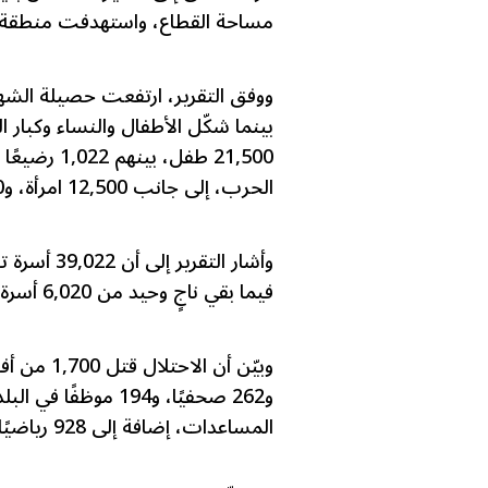
مساحة القطاع، واستهدفت منطقة الموا
الحرب، إلى جانب 12,500 امرأة، و9,000 أم، و22,500 أب.
فيما بقي ناجٍ وحيد من 6,020 أسرة بعد استشهاد بقية أفرادها.
المساعدات، إضافة إلى 928 رياضيًا.