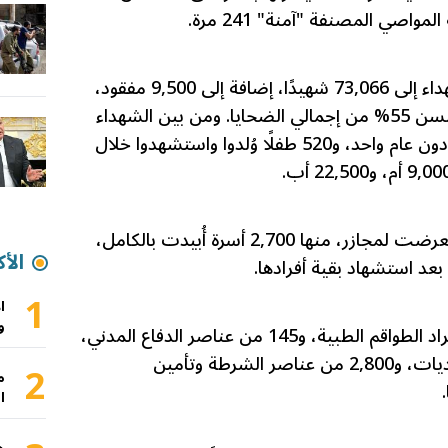
صي المصنفة "آمنة" 241 مرة.
ووفق التقرير، ارتفعت حصيلة الشهداء إلى 73,066 شهيدًا، إضافة إلى 9,500 مفقود،
بينما شكّل الأطفال والنساء وكبار السن 55% من إجمالي الضحايا. ومن بين الشهداء
21,500 طفل، بينهم 1,022 رضيعًا دون عام واحد، و520 طفلًا وُلدوا واستشهدوا خلال
وأشار التقرير إلى أن 39,022 أسرة تعرضت لمجازر، منها 2,700 أسرة أُبيدت بالكامل،
الأك
1
ا
و
وبيّن أن الاحتلال قتل 1,700 من أفراد الطواقم الطبية، و145 من عناصر الدفاع المدني،
و262 صحفيًا، و194 موظفًا في البلديات، و2,800 من عناصر الشرطة وتأمين
2
م
ا