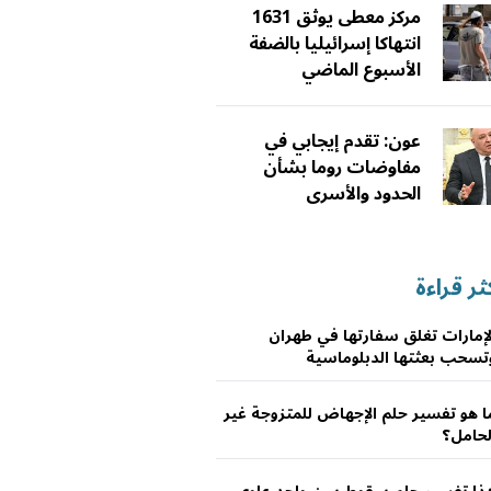
مركز معطى يوثق 1631
انتهاكا إسرائيليا بالضفة
الأسبوع الماضي
عون: تقدم إيجابي في
مفاوضات روما بشأن
الحدود والأسرى
ثر قراءة
لإمارات تغلق سفارتها في طهران
تسحب بعثتها الدبلوماسية
ا هو تفسير حلم الإجهاض للمتزوجة غير
لحامل؟