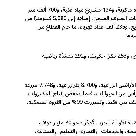
وأشار التقرير إلى تدمير 725 بئر مياه مركزية، و134 مشروع مياه عذبة، و700 ألف متر
من شبكات المياه، ومثلها من شبكات الصرف الصحي، إضافة إلى 5,080 كيلومترًا من
شبكات الكهرباء، و2,285 محول توزيع، و235 ألف عداد كهرباء، ما حرم القطاع من
وطال الدمار 3 ملايين متر من الطرق، و253 مقرًا حكوميًا، و292 منشأة رياضية
وفي القطاع الزراعي، دُمر 87% من الأراضي الزراعية، و8,700 بئر زراعية، و7,748 مزرعة
الدواجن، ونفق 69 ألف رأس من الحيوانات، فيما انخفض إنتاج الخضروات
وخلص التقرير إلى أن الخسائر المباشرة الأولية للحرب تُقدّر بنحو 80 مليار دولار،
، والخدمات، والتجارة، والتعليم، والصناعة،