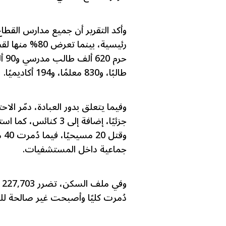
طالبًا، و830 معلمًا، و194 أكاديميًا.
جماعية داخل المستشفيات.
دُمرت كليًا وأصبحت غير صالحة للسكن، فيما دُمر