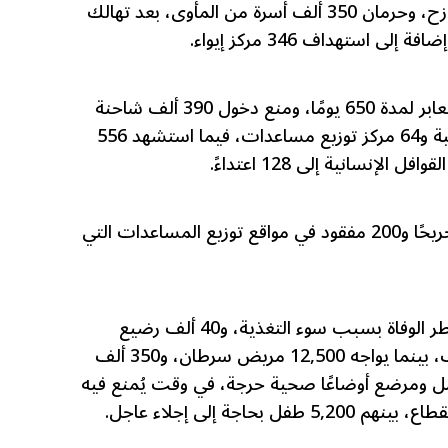
وأدى ذلك إلى تشريد نحو مليوني نازح، وحرمان 350 ألف أسرة من المأوى، بعد تهالك
وأوضح التقرير أن الاحتلال أغلق المعابر لمدة 650 يومًا، ومنع دخول 390 ألف شاحنة
مساعدات ووقود، واستهدف 48 تكية و64 مركز توزيع مساعدات، فيما استشهد 556
لإنسانية إلى 128 اعتداءً.
كما سجل 2,605 شهداء و19,124 جريحًا و200 مفقود في مواقع توزيع المساعدات التي
وبيّن أن 650 ألف طفل يواجهون خطر الوفاة بسبب سوء التغذية، و40 ألف رضيع
مهددون بالجوع نتيجة نقص الحليب، بينما يواجه 12,500 مريض سرطان، و350 ألف
لاف امرأة حامل ومرضع أوضاعًا صحية حرجة، في وقت يُمنع فيه