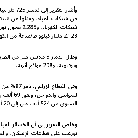
2.123 مليار كيلوواط/ساعة من الكهرباء.
وترفيهية، و208 مواقع أثرية.
للمواشي و
السنوي من 524 ألف طن إلى 20 ألف طن فقط، وتضررت 99% من الثروة السمكية.
توزعت على قطاعات الإسكان، والصحة