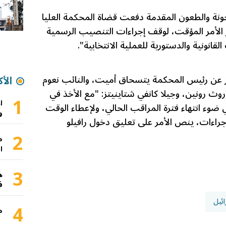
حونة والطعون المقدمة دفعت قضاة المحكمة العليا
 الأمر المؤقت، لوقف إجراءات التنصيب الرسمية
انونية والدستورية للعملية الانتخابية".
ر عن رئيس المحكمة يتسحاق أميت، والنائب نعوم
الأك
وروث رونين، وجيلا كانفي شتاينيتز: "مع الأخذ في
1
ا
 ضوء انتهاء فترة المراقب الحالي، ولإعطاء الوقت
و
إجراءات، ينص الأمر على تعليق دخول رافيلو
2
م
ا
3
ه
ف
ئيل
4
م