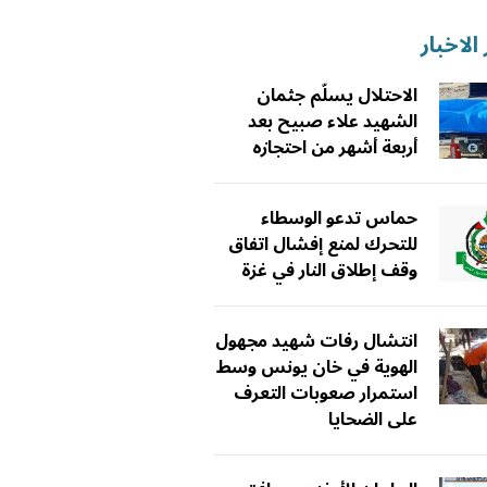
الاخبار
الاحتلال يسلّم جثمان
الشهيد علاء صبيح بعد
أربعة أشهر من احتجازه
حماس تدعو الوسطاء
للتحرك لمنع إفشال اتفاق
وقف إطلاق النار في غزة
انتشال رفات شهيد مجهول
الهوية في خان يونس وسط
استمرار صعوبات التعرف
على الضحايا