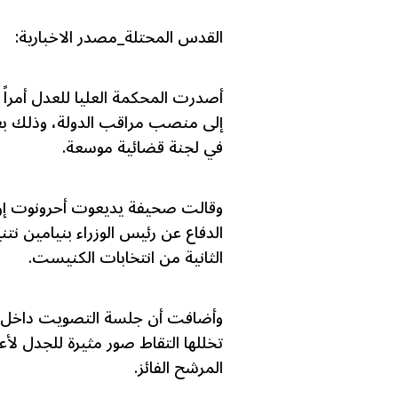
القدس المحتلة_مصدر الاخبارية:
أصدرت المحكمة العليا للعدل أمراً
إلى منصب مراقب الدولة، وذلك بع
في لجنة قضائية موسعة.
وقالت صحيفة يديعوت أحرونوت إن ق
الدفاع عن رئيس الوزراء بنيامين نت
الثانية من انتخابات الكنيست.
وأضافت أن جلسة التصويت داخل 
تخللها التقاط صور مثيرة للجدل لأع
المرشح الفائز.