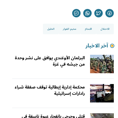
الاحتلال
اقتحام
مخيم الفوار
الخليل
آخر الاخبار
البرلمان الأوغندي يوافق على نشر وحدة
من جيشه في غزة
محكمة إدارية إيطالية توقف صفقة شراء
رادارات إسرائيلية
قتلى وجرحى بانفجار عبوة ناسفة في