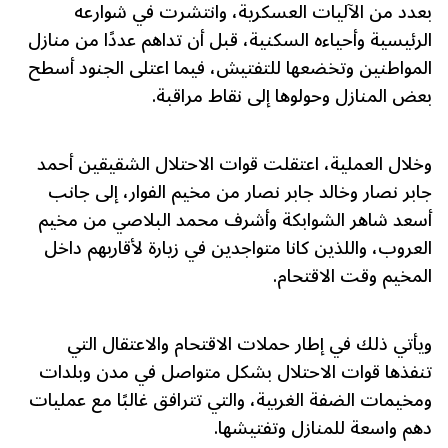
بعدد من الآليات العسكرية، وانتشرت في شوارعه
الرئيسية وأحياءه السكنية، قبل أن تداهم عددًا من منازل
المواطنين وتخضعها للتفتيش، فيما اعتلى الجنود أسطح
بعض المنازل وحولوها إلى نقاط مراقبة.
وخلال العملية، اعتقلت قوات الاحتلال الشقيقين أحمد
جابر نصار وخالد جابر نصار من مخيم الفوار، إلى جانب
أسعد شاهر الشوابكة وأشرف محمد البلاصي من مخيم
العروب، واللذين كانا متواجدين في زيارة لأقاربهم داخل
المخيم وقت الاقتحام.
ويأتي ذلك في إطار حملات الاقتحام والاعتقال التي
تنفذها قوات الاحتلال بشكل متواصل في مدن وبلدات
ومخيمات الضفة الغربية، والتي تترافق غالبًا مع عمليات
دهم واسعة للمنازل وتفتيشها.