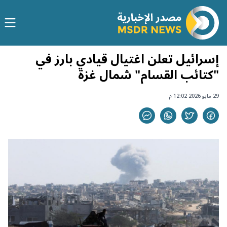
إسرائيل تعلن اغتيال قيادي بارز في
"كتائب القسام" شمال غزة
29 مايو 2026 12:02 م