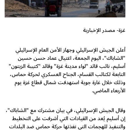
غزة- مصدر الإخبارية
أعلن الجيش الإسرائيلي وجهاز الأمن العام الإسرائيلي
"الشاباك"، اليوم الجمعة، اغتيال عماد حسن حسين
أسليم، نائب قائد "لواء مدينة غزة" وقائد "كتيبة الزيتون"
التابعة لكتائب القسام، الجناح العسكري لحركة حماس،
وذلك خلال غارة جوية استهدفت شمال قطاع غزة يوم
الأربعاء الماضي.
وقال الجيش الإسرائيلي، في بيان مشترك مع "الشاباك"،
إن أسليم يُعد من القيادات التي أشرفت على التخطيط
والتنفيذ للهجمات التي نفذتها حركة حماس ضد البلدات