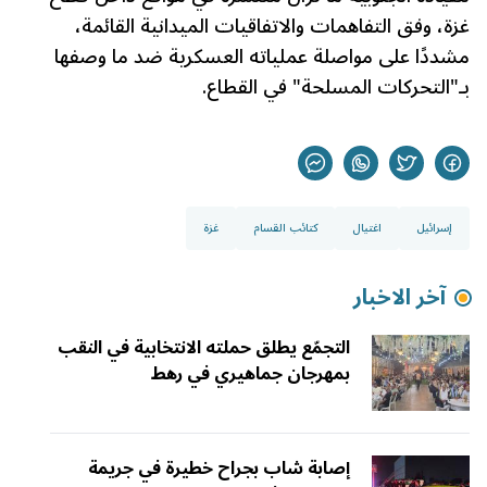
غزة، وفق التفاهمات والاتفاقيات الميدانية القائمة،
مشددًا على مواصلة عملياته العسكرية ضد ما وصفها
بـ"التحركات المسلحة" في القطاع.
إسرائيل
اغتيال
كتائب القسام
غزة
آخر الاخبار
التجمّع يطلق حملته الانتخابية في النقب
بمهرجان جماهيري في رهط
إصابة شاب بجراح خطيرة في جريمة