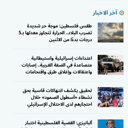
آخر الاخبار
طقس فلسطين: موجة حر شديدة
تضرب البلاد.. الحرارة تتجاوز معدلها بـ5
درجات بدءًا من الاثنين
اعتداءات إسرائيلية واستيطانية
متصاعدة في الضفة الغربية.. إصابات
واعتقالات وإغلاق طرق واقتحامات
تحقيق يكشف انتهاكات قاسية بحق
نشطاء «أسطول الصمود» خلال
احتجازهم لدى الاحتلال الإسرائيلي
ألبانيزي: القضية الفلسطينية اختبار