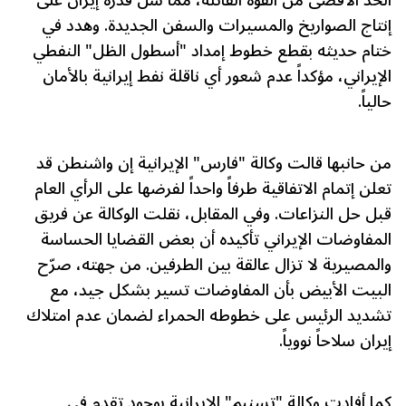
إنتاج الصواريخ والمسيرات والسفن الجديدة. وهدد في
ختام حديثه بقطع خطوط إمداد "أسطول الظل" النفطي
الإيراني، مؤكداً عدم شعور أي ناقلة نفط إيرانية بالأمان
حالياً.
من حانبها قالت وكالة "فارس" الإيرانية إن واشنطن قد
تعلن إتمام الاتفاقية طرفاً واحداً لفرضها على الرأي العام
قبل حل النزاعات. وفي المقابل، نقلت الوكالة عن فريق
المفاوضات الإيراني تأكيده أن بعض القضايا الحساسة
والمصيرية لا تزال عالقة بين الطرفين. من جهته، صرّح
البيت الأبيض بأن المفاوضات تسير بشكل جيد، مع
تشديد الرئيس على خطوطه الحمراء لضمان عدم امتلاك
إيران سلاحاً نووياً.
كما أفادت وكالة "تسنيم" الإيرانية بوجود تقدم في