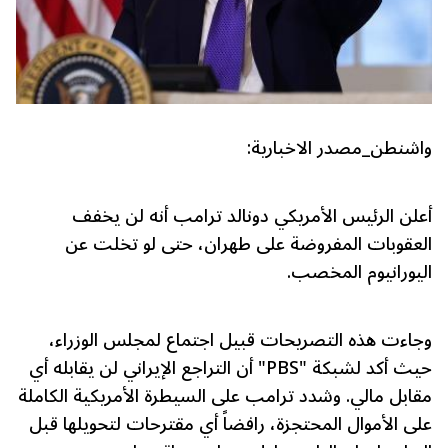
واشنطن_مصدر الاخبارية:
أعلن الرئيس الأمريكي دونالد ترامب أنه لن يخفف
العقوبات المفروضة على طهران، حتى لو تخلت عن
اليورانيوم المخصب.
وجاءت هذه التصريحات قبيل اجتماع لمجلس الوزراء،
حيث أكد لشبكة "PBS" أن التراجع الإيراني لن يقابله أي
مقابل مالي. وشدد ترامب على السيطرة الأمريكية الكاملة
على الأموال المحتجزة، رافضاً أي مقترحات لتحويلها قبل