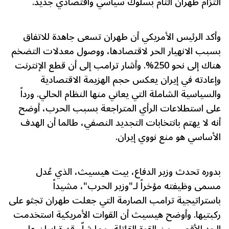
التزام طهران التام بسلوك سياسي واقتصادي جديد.
وأكد الرئيس الأمريكي أن طهران تسعى جاهدة للاتفاق
بسبب الانهيار الحر لاقتصادها، ووصول معدلات التضخم
هناك إلى نحو 250%. وأشار ترامب إلى أن قطع الإنترنت
وإعادته في إيران يعكس حجم الهزيمة الاقتصادية
والسياسية الشاملة التي يعاني منها النظام الحالي. ورداً
على استطلاعات الرأي المتراجعة بسبب الحرب، أوضح
أنه لا يهتم بانتخابات التجديد النصفي، طالما أن الهدف
الأساسي هو منع نووي إيران.
بدوره تحدث وزير الدفاع، بيت هيسيث، الذي عُدل
مسمى وظيفته مؤخراً لـ"وزير الحرب"، مشيداً
باستراتيجية ترامب الصارمة التي جعلت طهران تجثو على
ركبتيها. وأوضح هيسيث أن القوات الأمريكية استخدمت
الحد الأقصى من القوة القاتلة، مما شلّ قدرة إيران على