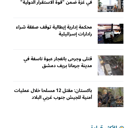
في غزة ضمن "قوة الاستقرار الدولية"
محكمة إدارية إيطالية توقف صفقة شراء
رادارات إسرائيلية
قتلى وجرحى بانفجار عبوة ناسفة في
مدينة جرمانا بريف دمشق
باكستان: مقتل 12 مسلحا خلال عمليات
أمنية للجيش جنوب غربي البلاد