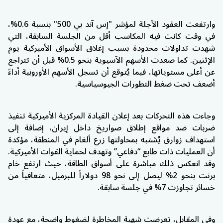
وارتفعت العقود الآجلة لمؤشر "إس آند بي 500" بنسبة 0.6%،
في وقت كانت فيه المكاسب أقل من الجلسة السابقة، التي
شهدت تداولات محدودة بسبب إغلاق الأسواق الأميركية يوم
الإثنين. كما صعدت الأسهم الآسيوية بنحو 0.5% قبل أن تتراجع
عن أعلى مستوياتها، فيما يُتوقع أن تسجل الأسهم الأوروبية أداءً
أضعف تحت ضغط التطورات الجيوسياسية.
وجاءت هذه التحركات بعد إعلان القيادة المركزية الأميركية تنفيذ
ضربات ضد مواقع إطلاق صواريخ داخل إيران، إضافة إلى
استهداف زوارق يُشتبه بمحاولتها زرع ألغام في المنطقة، مؤكدة
أن العمليات ذات طابع “دفاعي” وتهدف لحماية القوات الأميركية.
وقد انعكس ذلك مباشرة على أسواق الطاقة، حيث ارتفع خام
برنت بنحو 2% ليصل إلى نحو 98 دولاراً للبرميل، متعافياً من
خسائر تجاوزت 7% في جلسة سابقة.
وفي المقابل، تعرضت شهية المخاطرة لضغوط واضحة، مع عودة