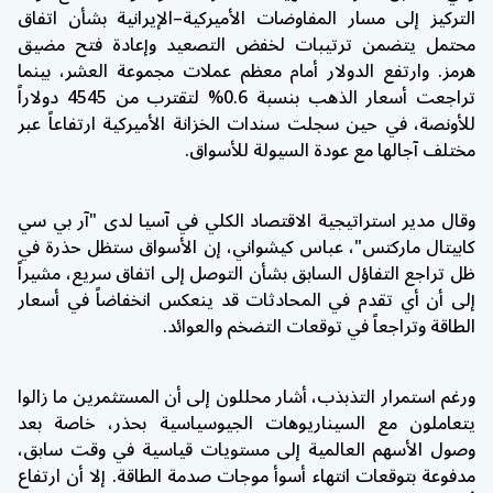
التركيز إلى مسار المفاوضات الأميركية–الإيرانية بشأن اتفاق
محتمل يتضمن ترتيبات لخفض التصعيد وإعادة فتح مضيق
هرمز. وارتفع الدولار أمام معظم عملات مجموعة العشر، بينما
تراجعت أسعار الذهب بنسبة 0.6% لتقترب من 4545 دولاراً
للأونصة، في حين سجلت سندات الخزانة الأميركية ارتفاعاً عبر
مختلف آجالها مع عودة السيولة للأسواق.
وقال مدير استراتيجية الاقتصاد الكلي في آسيا لدى "آر بي سي
كابيتال ماركتس"، عباس كيشواني، إن الأسواق ستظل حذرة في
ظل تراجع التفاؤل السابق بشأن التوصل إلى اتفاق سريع، مشيراً
إلى أن أي تقدم في المحادثات قد ينعكس انخفاضاً في أسعار
الطاقة وتراجعاً في توقعات التضخم والعوائد.
ورغم استمرار التذبذب، أشار محللون إلى أن المستثمرين ما زالوا
يتعاملون مع السيناريوهات الجيوسياسية بحذر، خاصة بعد
وصول الأسهم العالمية إلى مستويات قياسية في وقت سابق،
مدفوعة بتوقعات انتهاء أسوأ موجات صدمة الطاقة. إلا أن ارتفاع