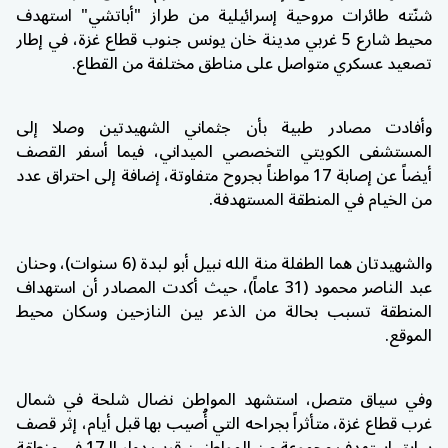
شنّته طائرات مروحية إسرائيلية من طراز "أباتشي" استهدف
محيط شارع 5 غربي مدينة خان يونس جنوب قطاع غزة، في إطار
تصعيد عسكري متواصل على مناطق مختلفة من القطاع.
وأفادت مصادر طبية بأن جثماني الشهيدتين وصلا إلى
المستشفى الكويتي التخصصي الميداني، فيما أسفر القصف
أيضاً عن إصابة 17 مواطناً بجروح متفاوتة، إضافة إلى احتراق عدد
من الخيام في المنطقة المستهدفة.
والشهيدتان هما الطفلة منة الله نبيل أبو لبدة (6 سنوات)، وحنان
عبد الناصر محمود (31 عاماً)، حيث أكدت المصادر أن استهداف
المنطقة تسبب بحالة من الذعر بين النازحين وسكان محيط
الموقع.
وفي سياق متصل، استشهد المواطن نضال شلحة في شمال
غرب قطاع غزة، متأثراً بجراحه التي أُصيب بها قبل أيام، إثر قصف