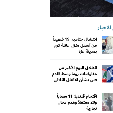
الاخبار
انتشال جثامين 19 شهيداً
من أسفل منزل عائلة كرم
بمدينة غزة
انطلاق اليوم الأخير من
مفاوضات روما وسط تقدم
فني بشأن الاتفاق الثلاثي
اقتحام قلنديا: 11 مصاباً
و20 معتقلاً وهدم محال
تجارية