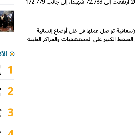
السابع من تشرين الأول/أكتوبر 2023 ارتفعت إلى 72,783 شهيدًا، إلى جانب 172,779
الإسعافية تواصل عملها في ظل أوضاع إنسانية
 الضغط الكبير على المستشفيات والمراكز الطبية
الأك
1
ا
و
2
م
ا
3
ه
ف
4
م