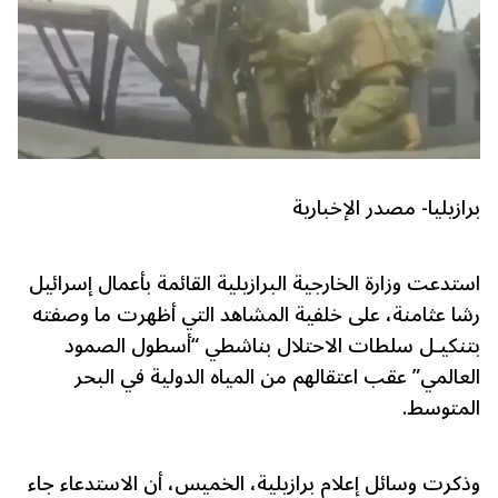
برازيليا- مصدر الإخبارية
استدعت وزارة الخارجية البرازيلية القائمة بأعمال إسرائيل
رشا عثامنة، على خلفية المشاهد التي أظهرت ما وصفته
بتنكيـل سلطات الاحتلال بناشطي “أسطول الصمود
العالمي” عقب اعتقالهم من المياه الدولية في البحر
المتوسط.
وذكرت وسائل إعلام برازيلية، الخميس، أن الاستدعاء جاء