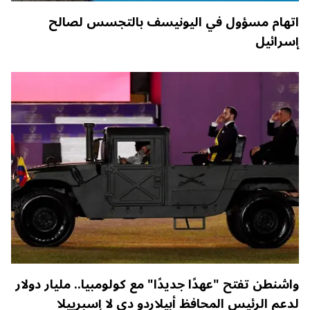
اتهام مسؤول في اليونيسف بالتجسس لصالح
إسرائيل
واشنطن تفتح "عهدًا جديدًا" مع كولومبيا.. مليار دولار
لدعم الرئيس المحافظ أبيلاردو دي لا إسبرييلا