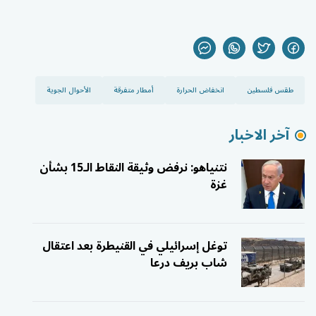
طقس فلسطين
انخفاض الحرارة
أمطار متفرقة
الأحوال الجوية
آخر الاخبار
نتنياهو: نرفض وثيقة النقاط الـ15 بشأن
غزة
توغل إسرائيلي في القنيطرة بعد اعتقال
شاب بريف درعا