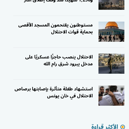
و1,258 شهيدًا منذ وقف إطلاق النار
مستوطنون يقتحمون المسجد الأقصى
بحماية قوات الاحتلال
الاحتلال ينصب حاجزًا عسكريًا على
مدخل يبرود شرق رام الله
استشهاد طفلة متأثرة بإصابتها برصاص
الاحتلال في خان يونس
الأكثر قراءة