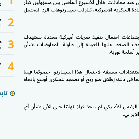
1
إلى عقد محادثات خلال الأسبوع الماضي بين مسؤولين كبار
و
دة المركزية الأميركية، تناولت سيناريوهات الرد المحتمل
2
م
ا
جتماعات احتمال تنفيذ ضربات أميركية محددة تستهدف
3
ه
هدف الضغط عليها للعودة إلى طاولة المفاوضات بشأن
ف
ر أسلحة نووية.
4
م
تعدادات مسبقة لاحتمال هذا السيناريو، خصوصًا فيما
، بما في ذلك إطلاق صواريخ أو تصعيد عسكري أوسع باتجاه
تاب
رئيس الأميركي لم يتخذ قرارًا نهائيًا حتى الآن بشأن أي
إيراني.