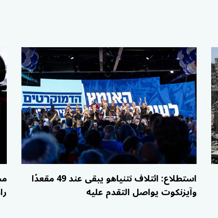
استطلاع: ائتلاف نتنياهو يبقى عند 49 مقعدًا
مح
وآيزنكوت يواصل التقدم عليه
را