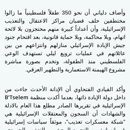
وأضاف دلياني أن نحو 350 طفلاً فلسطينياً ما زالوا
مختطفين خلف قضبان مراكز الاعتقال والتعذيب
الإسرائيلية، وأن أعداداً كبيرة منهم محتجزون بلا لائحة
اتهام، وبلا محاكمة، وبلا حماية قانونية، بعد اقتحام جنود
جيش الإبادة الإسرائيلي منازلهم وانتزاعهم من بين
عائلاتهم في عمليات ترويع ليلي تستهدف الوعي
الفلسطيني منذ الطفولة، وتخدم بصورة مباشرة
مشروع الهيمنة الاستعمارية والتطهير العرقي.
وأكد القيادي الفتحاوي أن الإدانة الأحدث جاءت من
B'Tselem
داخل دولة الإبادة ذاتها، بعدما أكدت منظمة
الإسرائيلية في تقريرها الصادر مطلع هذا العام بالادلة
والشهادات أن السجون والمعتقلات الإسرائيلية هي
"شبكة معسكرات تعذيب"، موثقاً سياسات إسرائيلية
غير إنسانية من التجويع الوحشي، والتعذيب الجسدي،