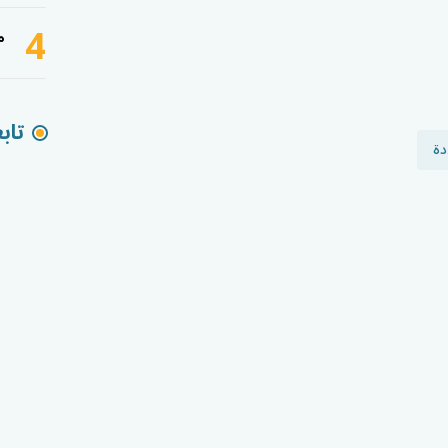
4
م
تاب
ة