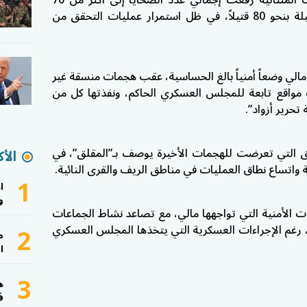
قتيلاً، بينما قدّرت مصادر أخرى الحصيلة بنحو 80 قتيلاً، في ظل استمرار عمليات التحقق من
الي وضعاً أمنياً بالغ الحساسية، عقب هجمات منسقة غير
مواقع تابعة للمجلس العسكري الحاكم، ونفذتها كل من
حرير أزواد”.
ق التي تعرضت للهجمات الأخيرة يوصف بـ”المقلق”، في
الأك
واتساع نطاق العمليات في مناطق الريف والقرى النائية.
1
ا
و
 الأمنية التي تواجهها مالي، مع تصاعد نشاط الجماعات
2
 رغم الإجراءات العسكرية التي يتخذها المجلس العسكري
م
ا
3
ه
ف