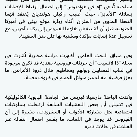
سياحية تُدعى “إم في هونديوس” إلى احتمال ارتباط الإصابات
بسلالة “الأنديز”، حيث أُصيب راكبان هولنديان يُعتقد أنهما
التقطا العدوى من الفئران أثناء زيارة موقع بيئي في أميركا
الجنوبية، قبل أن يُشتبه في نقلهما الفيروس إلى ركاب آخرين، مع
تسجيل عدة إصابات مؤكدة ومشتبه بها على متن السفينة.
وفي سياق البحث العلمي، أظهرت دراسة مخبرية نُشرت في
مجلة “ذا لانسيت” أن جزيئات فيروسية معدية قد تكون موجودة
في لعاب المصابين وبولهم ومخاطهم خلال ذروة الأعراض، ما
يعزز فرضية انتقاله عبر سوائل الجسم في ظروف معينة.
وأكدت الباحثة مارسيلا فيريس من الجامعة البابوية الكاثوليكية
في تشيلي أن بعض التفشيات السابقة ارتبطت بسلوكيات
اجتماعية مثل مشاركة الأدوات أو المشروبات، مشيرة إلى أن
الفيروس قد يوجد في اللعاب، ما يفسر احتمال انتقاله عبر
القبلات في حالات نادرة.