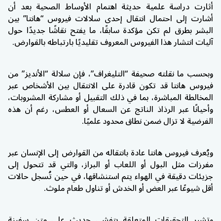
أثارت دراسة علمية حديثة اهتمام الأوساط الصحية بعد أن
أشارت إلى احتمال انتقال إحدى سلالات فيروس “هانتا” بين
البشر بطرق لم تكن مؤكدة سابقًا، ما يفتح نقاشًا جديدًا حول
آليات انتشار هذا الفيروس المعروف تقليديًا بارتباطه بالقوارض.
وبحسب ما نقلته صحيفة “التليغراف”، فإن سلالة “الأنديز” من
فيروس هانتا قد تكون قادرة على الانتقال بين الأشخاص عبر
المخالطة المباشرة، بما في ذلك التقبيل أو مشاركة المشروبات،
وأحيانًا عبر الرذاذ الناتج عن السعال أو العطس، رغم أن هذه
الفرضية لا تزال ضمن نطاق محدود علميًا.
ويُعرف فيروس هانتا عادة بانتقاله من القوارض إلى الإنسان عبر
مفرزات مثل البول أو اللعاب أو البراز، والتي قد تتحول إلى
جزيئات دقيقة في الهواء يتم استنشاقها، في حين تُسجل حالات
أقل شيوعًا عبر العض أو الخدش أو تناول طعام ملوث.
وتشير التحقيقات المتعلقة بتفشي حديث على متن سفينة