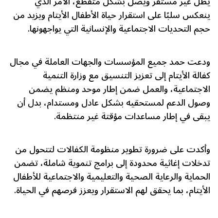
يظل غير مستقر ويصل بشكل متقطع، الأمر الذي
ينعكس سلبًا على استقرار حياة الأطفال الأيتام ويزيد من
حجم التحديات الاجتماعية والإنسانية التي يواجهونها.
ودعت حمد جميع المؤسسات والجهات العاملة في مجال
كفالة الأيتام إلى تعزيز التنسيق مع وزارة التنمية
الاجتماعية، والعمل ضمن إطار موحد ومنظم يضمن
وصول الدعم لمستحقيه بشكل عادل ومستدام، بدل أن
يبقى في إطار مساعدات مؤقتة غير منتظمة.
وأكدت على ضرورة تطوير منظومة الكفالات لتتحول من
تدخلات إغاثية محدودة إلى برامج تنموية شاملة، تضمن
الحماية والرعاية الصحية والتعليمية والاجتماعية للأطفال
الأيتام، بما يحقق لهم الاستقرار ويعزز فرصهم في الحياة.