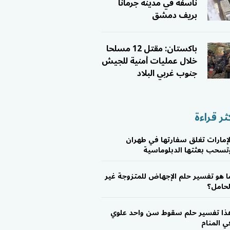
ناسفة في مدينة جرمانا
بريف دمشق
باكستان: مقتل 12 مسلحا
خلال عمليات أمنية للجيش
جنوب غربي البلاد
ثر قراءة
لإمارات تغلق سفارتها في طهران
تسحب بعثتها الدبلوماسية
ا هو تفسير حلم الإجهاض للمتزوجة غير
لحامل؟
ذا تفسير حلم سقوط سن واحد علوي
ي المنام