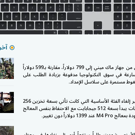
آخر 
سعر الإصدار الابتدائي من جهاز ماك ميني إلى 799 دولاراً، مقارنة بـ599 دولاراً
رعة في سوق التكنولوجيا مدفوعة بزيادة الطلب على
غوط مستمرة على سلاسل الإمداد.
وجاءت هذه الزيادة بشكل غير مباشر عبر إلغاء الفئة الأساسية التي كانت تأتي بسعة تخزين 256
جيجابايت، ليصبح الحد الأدنى للمواصفات يبدأ بسعة 512 جيجابايت مع الاحتفاظ بنفس المعالج