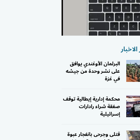
الاخبار
البرلمان الأوغندي يوافق
على نشر وحدة من جيشه
في غزة
محكمة إدارية إيطالية توقف
صفقة شراء رادارات
إسرائيلية
قتلى وجرحى بانفجار عبوة