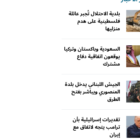
بلدية الاحتلال تُجبر عائلة
فلسطينية على هدم
منزليها
السعودية وباكستان وتركيا
يوقعون اتفاقية دفاع
مشترك
الجيش اللبناني يدخل بلدة
المنصوري ويباشر بفتح
الطرق
تقديرات إسرائيلية بأن
ترامب يتجه لاتفاق مع
إيران