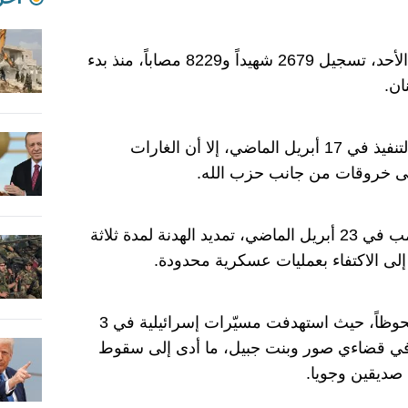
أعلنت وزارة الصحة اللبنانية، اليوم الأحد، تسجيل 2679 شهيداً و8229 مصاباً، منذ بدء
ان.
ودخل اتفاق وقف إطلاق النار حيز التنفيذ في 17 أبريل الماضي، إلا أن الغارات
على خروقات من جانب حزب الله.
وأعلن الرئيس الأمريكي دونالد ترامب في 23 أبريل الماضي، تمديد الهدنة لمدة ثلاثة
إلى الاكتفاء بعمليات عسكرية محدودة.
وشهد مطلع مايو الحالي تصعيداً ملحوظاً، حيث استهدفت مسيّرات إسرائيلية في 3
 في قضاءي صور وبنت جبيل، ما أدى إلى سقوط
صديقين وجويا.