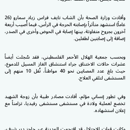
وأفادت وزارة الصحة بأن الشاب نايف فراس زياد سمارو (26
عاماً) استشهد متأثراً بإصابته الحرجة في الرأس، فيما أُصيب أربعة
آخرون بجروح متفاوتة، بينها إصابة في الحوض وأخرى في الصدر،
إضافة إلى إصابتين لطفلين.
وبحسب
جمعية الهلال الأحمر الفلسطيني
، فقد سُجلت أيضاً
عشرات حالات الاختناق جراء استنشاق الغاز المسيل للدموع،
حيث بلغ عدد المصابين نحو 40 مواطناً، نُقل 10 منهم إلى
المستشفى لتلقي العلاج.
وفي تطور إنساني مؤلم، أفادت مصادر طبية بأن زوجة الشهيد
تخضع لعملية ولادة في مستشفى مستشفى رفيديا، تزامناً مع
إعلان استشهاده.
وكانت قوات الاحتلال قد اقتحمت المدينة عبر حاجز دير شرف،