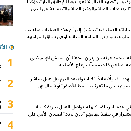
 وأن “جبهة القتال لا تعرف وقفًا لإطلاق النار”، مؤكدًا
التهديدات المباشرة وغير المباشرة”، بما يشمل البنى
زاته العملياتية”، مشيرًا إلى أن هذه العمليات ساهمت
ارية، سواء في الساحة اللبنانية أو في سياق المواجهة
الأك
1
له يستمد قوته من إيران، مدعيًا أن الجيش الإسرائيلي
ا
رانية، بما في ذلك منشآت إنتاج الأسلحة.
و
2
دت تحولًا، قائلاً: “لا احتواء بعد اليوم، بل عمل مباشر
م
 سواء داخل ما يُعرف بـ“الخط الأصفر” أو شمال نهر
ا
3
ه
 في هذه المرحلة، لكنها ستواصل العمل بحرية كاملة
ف
لاستمرار في تنفيذ مهامهم “دون تردد” لضمان الأمن على
4
م