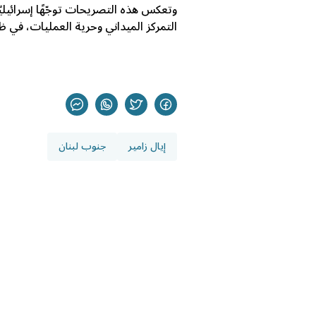
وتعكس هذه التصريحات توجّهًا إسرائيلي
التمركز الميداني وحرية العمليات، في 
إيال زامير
جنوب لبنان