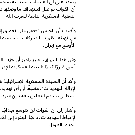
وشدد على أن العمليات الميدانية مستمرة،
أن القوات تواصل استهداف ما وصفها بـ“
التحتية العسكرية التابعة لـ
حزب الله
.
وأضاف أن الجيش “يعمل على تعميق إنجا
في تهيئة الظروف للتحركات السياسية الج
الأوسع مع إيران.
وفي هذا السياق، اعتبر زامير أن حزب ال
ألحق ضررًا كبيرًا بالبنية العسكرية الإي
وأكد أن العقيدة العسكرية الإسرائيلية شه
لإزالة التهديدات”، مضيفًا أن أي تهديد،
الليطاني، سيتم التعامل معه دون قيود.
وأشار إلى أن القوات لن تتوسع ميدانيًا
لإحباط التهديدات، داعيًا الجنود إلى ا
المدى الطويل.