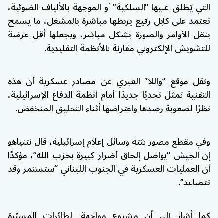
التي يُطلق عليها “السلكية” أو الموجهة بالألياف الضوئية،
تعتمد على كابل رفيع يربطها مباشرة بالمشغل، ما يسمح
بنقل الأوامر والصورة بشكل مباشر، ويجعلها أقل عرضة
للتشويش الإلكتروني مقارنة بالأنظمة التقليدية.
ونقل موقع “واللا” العبري عن مصادر عسكرية أن هذه
التقنية تمثل تحديًا جديدًا أمام أنظمة الدفاع الإسرائيلية،
نظرًا لصعوبة رصدها واعتراضها أثناء التحليق المنخفض.
وفي مقطع مصور بثته وسائل إعلام إسرائيلية، قال نتنياهو
إن الجيش “يواصل إلحاق أضرار كبيرة بحزب الله”، مؤكدًا
أن العمليات العسكرية في الجنوب اللبناني “ستستمر وقد
تتصاعد”.
كما أشار إلى أن مشروع مواجهة الطائرات المسيّرة