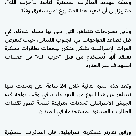
وصفه بتهديد الطائرات المسيّرة التابعة لـ“حزب الله”،
مشيرًا إلى أن تنفيذ هذا المشروع “سيستغرق وقتًا”.
وتأتي تصريحات نتنياهو، التي أدلى بها مساء الثلاثاء، في
ظل تصاعد المواجهات في الجنوب اللبناني، حيث تتعرض
القوات الإسرائيلية بشكل متكرر لهجمات بطائرات مسيّرة
يعتقد أنها تُستخدم من قبل “حزب الله” في عمليات
استهداف عبر الحدود.
وتعد هذه المرة الثانية خلال 24 ساعة التي يتحدث فيها
نتنياهو عن هذا النوع من التهديدات، في وقت يواجه فيه
الجيش الإسرائيلي تحديات متزايدة نتيجة تطور تقنيات
الطائرات المسيّرة المستخدمة في الميدان.
ووفق تقارير عسكرية إسرائيلية، فإن الطائرات المسيّرة