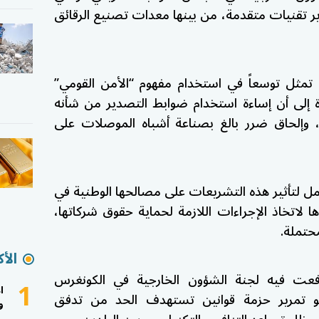
ر تقنيات متقدمة، من بينها معدات تصنيع الرقائق
تمثل توسعاً في استخدام مفهوم “الأمن القومي”
 إلى أن إساءة استخدام ضوابط التصدير من شأنه
، وإلحاق ضرر بالغ بصناعة أشباه الموصلات على
ل لتأثير هذه التشريعات على مصالحها الوطنية في
 لاتخاذ الإجراءات اللازمة لحماية حقوق شركاتها،
حتملة.
الأك
عت فيه لجنة الشؤون الخارجية في الكونغرس
1
ا
حو تمرير حزمة قوانين تستهدف الحد من تدفق
و