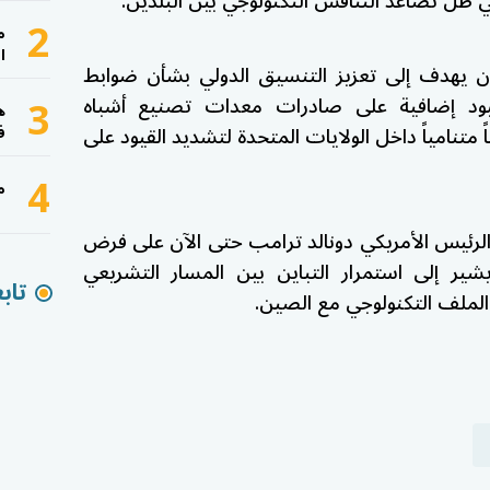
ي ظل تصاعد التنافس التكنولوجي بين البلدين.
2
م
ا
 يهدف إلى تعزيز التنسيق الدولي بشأن ضوابط
3
يود إضافية على صادرات معدات تصنيع أشباه
ه
تنامياً داخل الولايات المتحدة لتشديد القيود على
ف
4
م
الرئيس الأمريكي
دونالد ترامب
حتى الآن على فرض
شير إلى استمرار التباين بين المسار التشريعي
تاب
الملف التكنولوجي مع الصين.