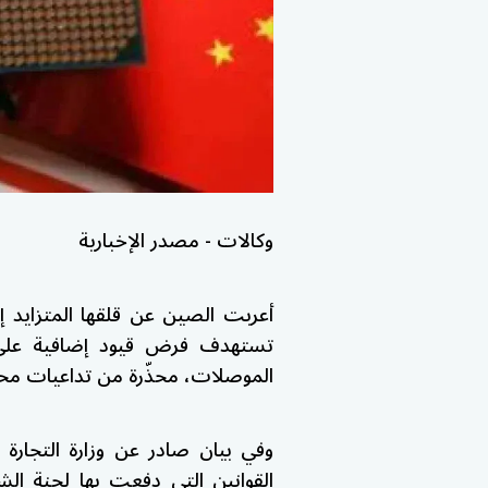
وكالات - مصدر الإخبارية
أعربت الصين عن قلقها المتزايد إز
تستهدف فرض قيود إضافية على ص
الموصلات، محذّرة من تداعيات محتم
وفي بيان صادر عن وزارة التجارة
القوانين التي دفعت بها لجنة ال