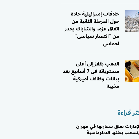
خلافات إسرائيلية حادة
حول المرحلة الثانية من
اتفاق غزة.. والشاباك يحذر
من "انتصار سياسي"
لحماس
الذهب يقفز إلى أعلى
مستوياته في 7 أسابيع بعد
بيانات وظائف أميركية
مخيبة
ثر قراءة
لإمارات تغلق سفارتها في طهران
تسحب بعثتها الدبلوماسية