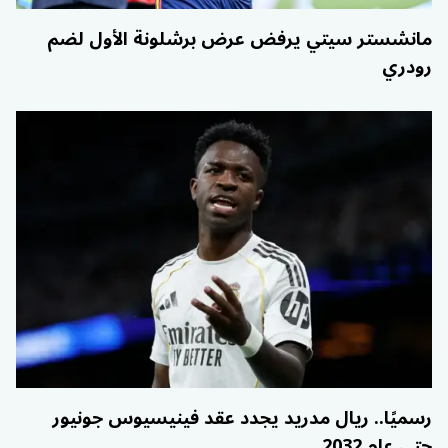
مانشستر سيتي يرفض عرض برشلونة الأول لضم
رودري
رسميًا.. ريال مدريد يجدد عقد فينيسيوس جونيور
حتى عام 2032