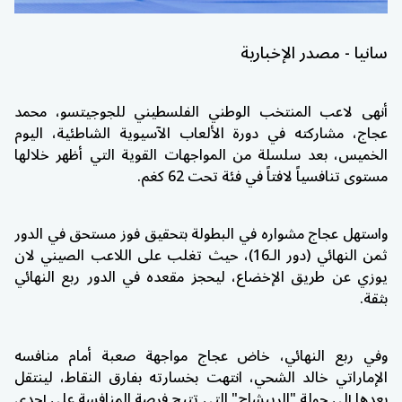
سانيا - مصدر الإخبارية
أنهى لاعب المنتخب الوطني الفلسطيني للجوجيتسو، محمد
عجاج، مشاركته في دورة الألعاب الآسيوية الشاطئية، اليوم
الخميس، بعد سلسلة من المواجهات القوية التي أظهر خلالها
مستوى تنافسياً لافتاً في فئة تحت 62 كغم.
واستهل عجاج مشواره في البطولة بتحقيق فوز مستحق في الدور
ثمن النهائي (دور الـ16)، حيث تغلب على اللاعب الصيني لان
يوزي عن طريق الإخضاع، ليحجز مقعده في الدور ربع النهائي
بثقة.
وفي ربع النهائي، خاض عجاج مواجهة صعبة أمام منافسه
الإماراتي خالد الشحي، انتهت بخسارته بفارق النقاط، لينتقل
بعدها إلى جولة "الريبشاج" التي تتيح فرصة المنافسة على إحدى