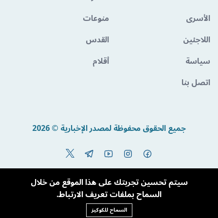
الأسرى
منوعات
اللاجئين
القدس
سياسة
أقلام
اتصل بنا
جميع الحقوق محفوظة لمصدر الإخبارية © 2026
Powered By BandoraCMS
سيتم تحسين تجربتك على هذا الموقع من خلال
السماح بملفات تعريف الارتباط.
السماح للكوكيز