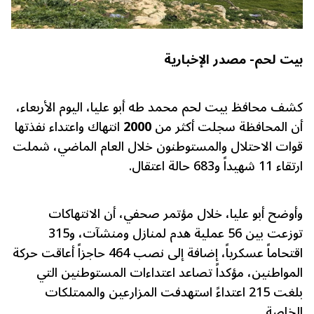
بيت لحم- مصدر الإخبارية
كشف محافظ بيت لحم محمد طه أبو عليا، اليوم الأربعاء،
أن المحافظة سجلت أكثر من
2000
انتهاك واعتداء نفذتها
قوات الاحتلال والمستوطنون خلال العام الماضي، شملت
ارتقاء 11 شهيداً و683 حالة اعتقال.
وأوضح أبو عليا، خلال مؤتمر صحفي، أن الانتهاكات
توزعت بين 56 عملية هدم لمنازل ومنشآت، و315
اقتحاماً عسكرياً، إضافة إلى نصب 464 حاجزاً أعاقت حركة
المواطنين، مؤكداً تصاعد اعتداءات المستوطنين التي
بلغت 215 اعتداءً استهدفت المزارعين والممتلكات
الخاصة.